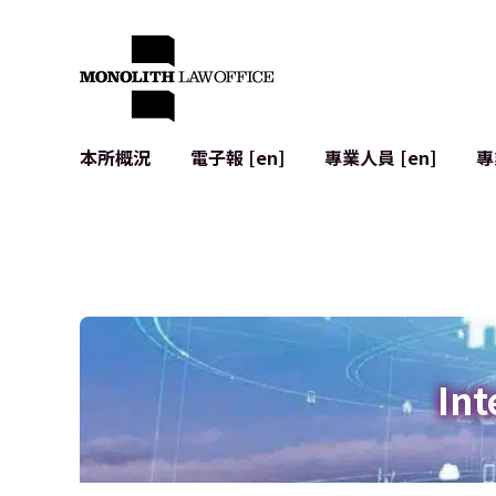
本所概況
電子報 [en]
專業人員 [en]
專
來自執行合夥人的問候
企業法務
IT
社會影響與社群參與 [en]
合約起草與審查
系統開發
全球合作夥伴聯盟 [en]
併購 (M&A)
使用條款
本所位置
日本的IPO
加密資產與
個人資料保護
AI（例如Cha
廣告審查
網絡犯罪
Int