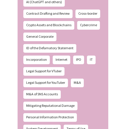
AI (ChatGPT and others)
Contract Drafting and Review
Cross-border
Crypto Assets and Blockchains
Cybercrime
General Corporate
ID of the Defamatory Statement
Incorporation
Internet
IPO
IT
Legal Support for VTuber
Legal Support for YouTuber
M&A
M&A of SNS Accounts
Mitigating Reputational Damage
Personal Information Protection
System Development
Terms of Use