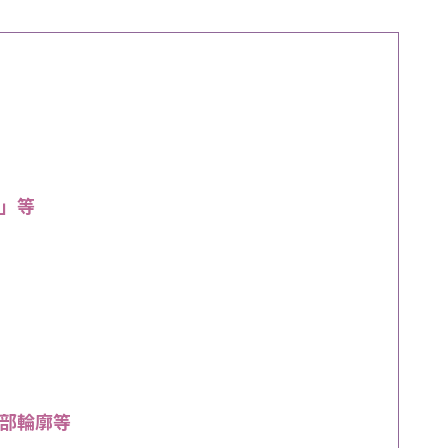
」等
臉部輪廓等