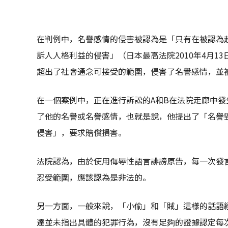
在判例中，名譽感情的侵害被認為是「只有在被認為
訴人人格利益的侵害」（日本最高法院2010年4月1
超出了社會通念可接受的範圍，侵害了名譽感情，並
在一個案例中，正在進行訴訟的A和B在法院走廊中發
了他的名譽或名譽感情，也就是說，他提出了「名譽
侵害」，要求賠償損害。
法院認為，由於使用侮辱性語言誹謗原告，每一次發
忍受範圍，應該認為是非法的。
另一方面，一般來說，「小偷」和「賊」這樣的話語
達並未指出具體的犯罪行為，沒有足夠的證據認定每