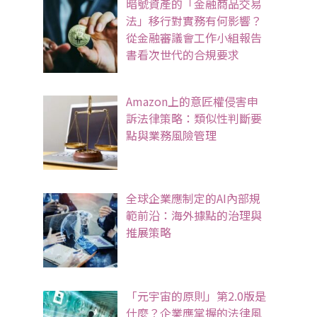
暗號資產的「金融商品交易
法」移行對實務有何影響？
從金融審議會工作小組報告
書看次世代的合規要求
Amazon上的意匠權侵害申
訴法律策略：類似性判斷要
點與業務風險管理
全球企業應制定的AI內部規
範前沿：海外據點的治理與
推展策略
「元宇宙的原則」第2.0版是
什麼？企業應掌握的法律風