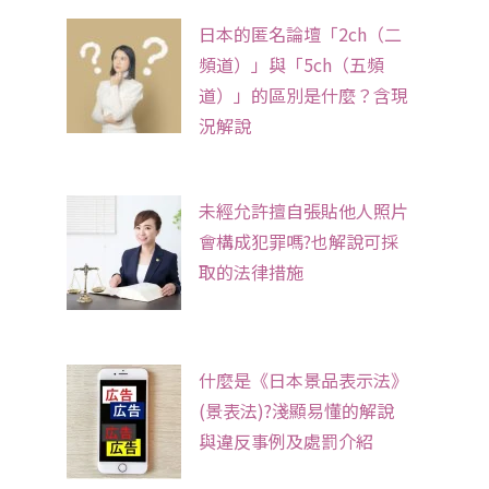
日本的匿名論壇「2ch（二
頻道）」與「5ch（五頻
道）」的區別是什麼？含現
況解說
未經允許擅自張貼他人照片
會構成犯罪嗎?也解說可採
取的法律措施
什麼是《日本景品表示法》
(景表法)?淺顯易懂的解說
與違反事例及處罰介紹