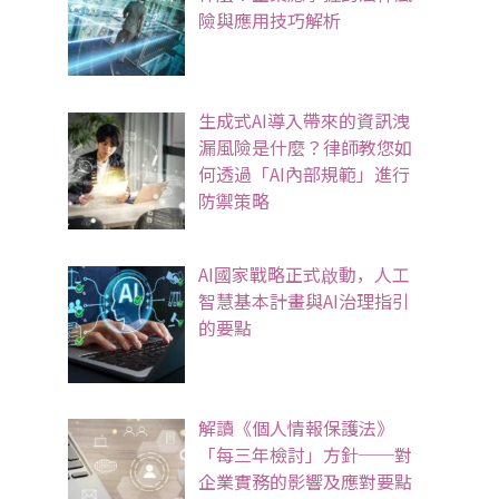
險與應用技巧解析
生成式AI導入帶來的資訊洩
漏風險是什麼？律師教您如
何透過「AI內部規範」進行
防禦策略
AI國家戰略正式啟動，人工
智慧基本計畫與AI治理指引
的要點
解讀《個人情報保護法》
「每三年檢討」方針──對
企業實務的影響及應對要點