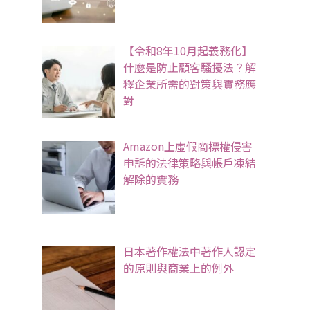
【令和8年10月起義務化】
什麼是防止顧客騷擾法？解
釋企業所需的對策與實務應
對
Amazon上虛假商標權侵害
申訴的法律策略與帳戶凍結
解除的實務
日本著作權法中著作人認定
的原則與商業上的例外