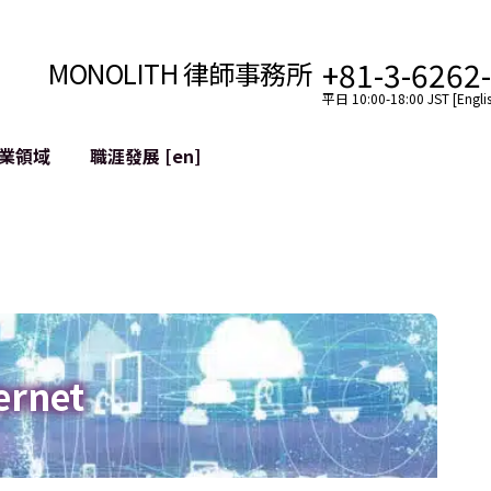
+81-3-6262
MONOLITH 律師事務所
平日 10:00-18:00 JST [Englis
業領域
職涯發展 [en]
網際網路
跨境
YouTuber法律支援
VTuber法律支援
區塊鏈
社交網絡服務帳戶的併
tGPT等)
緩解聲譽損害
ernet