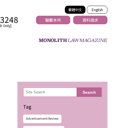
繁體中文
English
-3248
聯繫本所
資料請求
h Only]
法務
検
Search
索
Tag
Advertisement Review