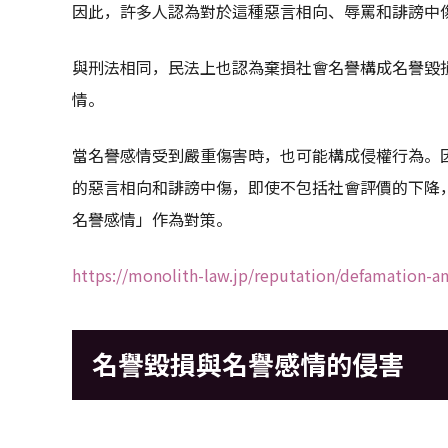
因此，許多人認為對於這種惡言相向、辱罵和誹謗中
與刑法相同，民法上也認為棄損社會名譽構成名譽毀
情。
當名譽感情受到嚴重傷害時，也可能構成侵權行為。
的惡言相向和誹謗中傷，即使不包括社會評價的下降
名譽感情」作為對策。
https://monolith-law.jp/reputation/defamation-an
名譽毀損與名譽感情的侵害