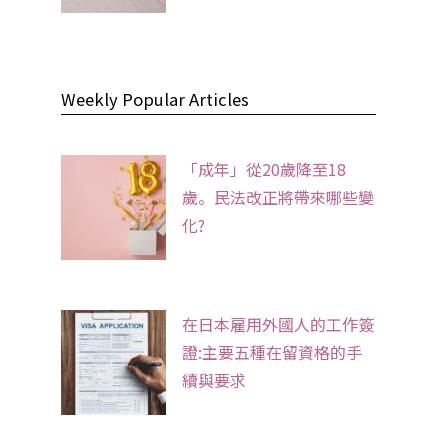
Weekly Popular Articles
「成年」從20歲降至18
歲。民法改正將帶來哪些變
化?
在日本雇用外國人的工作簽
證:主要五種在留資格的手
續與要求