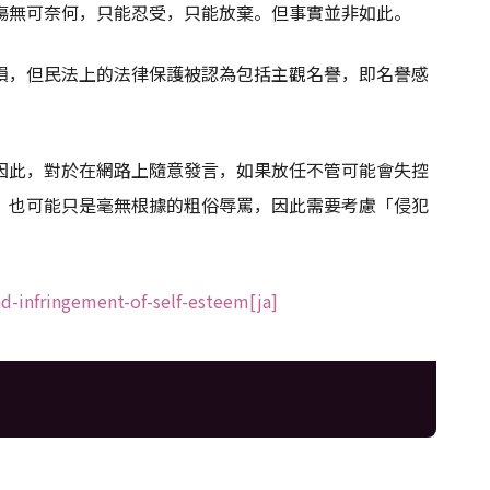
傷無可奈何，只能忍受，只能放棄。但事實並非如此。
損，但民法上的法律保護被認為包括主觀名譽，即名譽感
因此，對於在網路上隨意發言，如果放任不管可能會失控
，也可能只是毫無根據的粗俗辱罵，因此需要考慮「侵犯
d-infringement-of-self-esteem[ja]