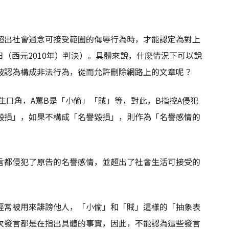
超出社會通念可接受範圍的侮辱行為時，才能認定為對上
3日（西元2010年）判決）。具體來說，什麼情況下可以說
被認為構成非法行為，從而允許刪除網路上的文章呢？
生口角，A罵B是「小偷」「賊」等，對此，B指控A侵犯
毀損」，如果不構成「名譽毀損」，則作為「名譽感情的
言都侵犯了原告的名譽感情，並超出了社會生活可接受的
經常被用來誹謗他人，「小偷」和「賊」這樣的「抽象表
次發言都是在指出具體的事實，因此，不能認為這些發言