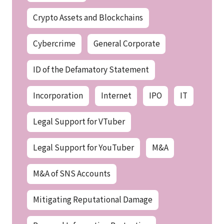
Crypto Assets and Blockchains
Cybercrime
General Corporate
ID of the Defamatory Statement
Incorporation
Internet
IPO
IT
Legal Support for VTuber
Legal Support for YouTuber
M&A
M&A of SNS Accounts
Mitigating Reputational Damage