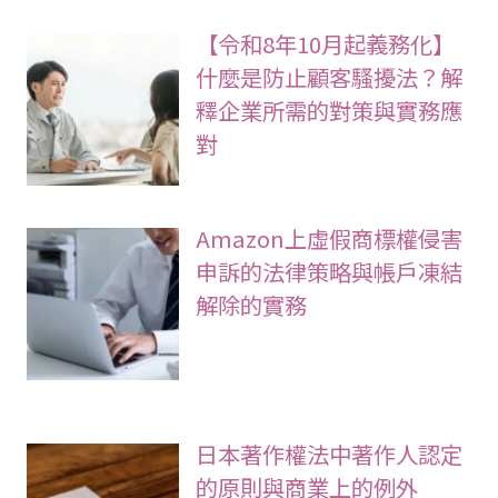
【令和8年10月起義務化】
什麼是防止顧客騷擾法？解
釋企業所需的對策與實務應
對
Amazon上虛假商標權侵害
申訴的法律策略與帳戶凍結
解除的實務
日本著作權法中著作人認定
的原則與商業上的例外