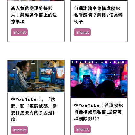
高人氣的搬運剪接影
何種誹謗中傷構成侵犯
片：解釋著作權上的注
名譽感情？解釋7個具體
意事項
例子
Internet
Internet
在YouTube上，「臉
在YouTube上若遭侵犯
部」和「車牌號碼」需
肖像權或隱私權,是否可
要打馬賽克的原因是什
以刪除影片?
麼
Internet
Internet