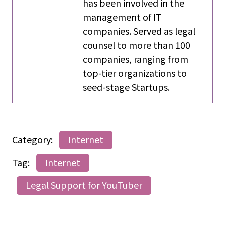
has been involved in the
management of IT
companies. Served as legal
counsel to more than 100
companies, ranging from
top-tier organizations to
seed-stage Startups.
Category:
Internet
Tag:
Internet
Legal Support for YouTuber