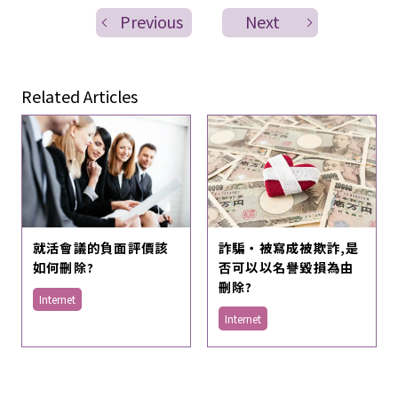
Previous
Next
Related Articles
詐騙・被寫成被欺詐,是
就活會議的負面評價該
否可以以名譽毀損為由
如何刪除?
刪除?
Internet
Internet