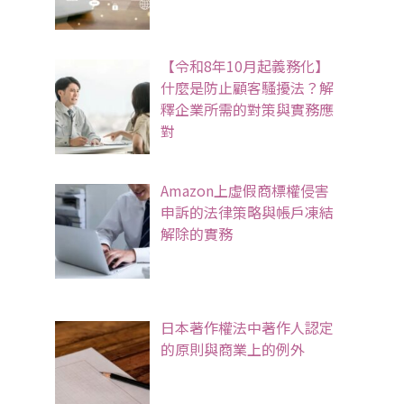
【令和8年10月起義務化】
什麼是防止顧客騷擾法？解
釋企業所需的對策與實務應
對
Amazon上虛假商標權侵害
申訴的法律策略與帳戶凍結
解除的實務
日本著作權法中著作人認定
的原則與商業上的例外