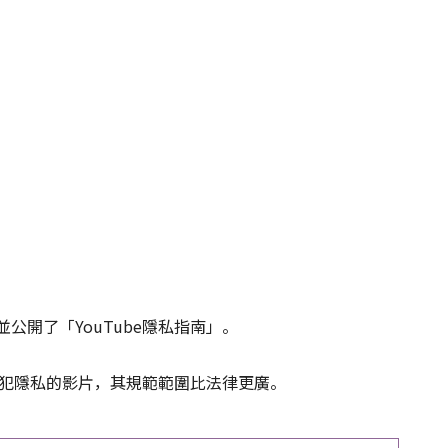
並公開了「YouTube隱私指南」。
對於侵犯隱私的影片，其規範範圍比法律更廣。