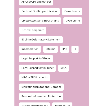
AI (ChatGPT and others)
Contract Drafting and Review
Cross-border
Crypto Assets and Blockchains
Cybercrime
General Corporate
ID of the Defamatory Statement
Incorporation
Internet
IPO
IT
Legal Support for VTuber
Legal Support for YouTuber
M&A
M&A of SNS Accounts
Mitigating Reputational Damage
Personal Information Protection
System Development
Terms of Use