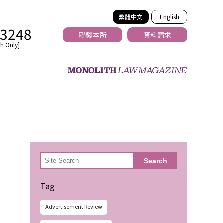
繁體中文
English
-3248
聯繫本所
資料請求
h Only]
法務
検
Search
索
Tag
Advertisement Review