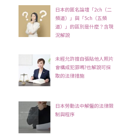
日本的匿名論壇「2ch（二
頻道）」與「5ch（五頻
道）」的區別是什麼？含現
況解說
未經允許擅自張貼他人照片
會構成犯罪嗎?也解說可採
取的法律措施
日本勞動法中解僱的法律限
制與程序