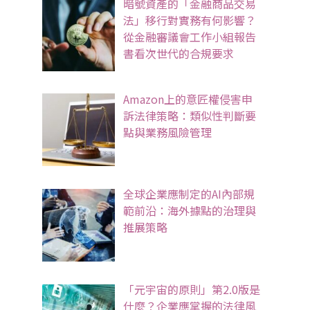
暗號資產的「金融商品交易
法」移行對實務有何影響？
從金融審議會工作小組報告
書看次世代的合規要求
Amazon上的意匠權侵害申
訴法律策略：類似性判斷要
點與業務風險管理
全球企業應制定的AI內部規
範前沿：海外據點的治理與
推展策略
「元宇宙的原則」第2.0版是
什麼？企業應掌握的法律風