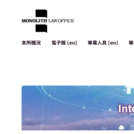
本所概況
電子報 [en]
專業人員 [en]
專
來自執行合夥人的問候
企業法務
IT
社會影響與社群參與 [en]
合約起草與審查
系統開發
全球合作夥伴聯盟 [en]
併購 (M&A)
使用條款
本所位置
日本的IPO
加密資產與
個人資料保護
AI（例如Cha
廣告審查
網絡犯罪
Int