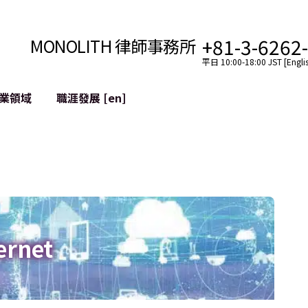
+81-3-6262
MONOLITH 律師事務所
平日 10:00-18:00 JST [Englis
業領域
職涯發展 [en]
網際網路
跨境
YouTuber法律支援
VTuber法律支援
區塊鏈
社交網絡服務帳戶的併
tGPT等)
緩解聲譽損害
ernet