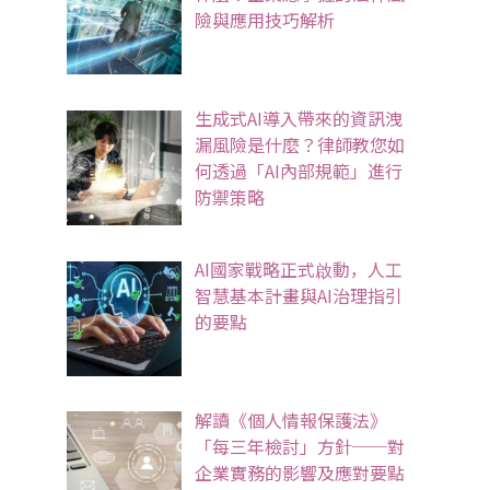
險與應用技巧解析
生成式AI導入帶來的資訊洩
漏風險是什麼？律師教您如
何透過「AI內部規範」進行
防禦策略
AI國家戰略正式啟動，人工
智慧基本計畫與AI治理指引
的要點
解讀《個人情報保護法》
「每三年檢討」方針──對
企業實務的影響及應對要點