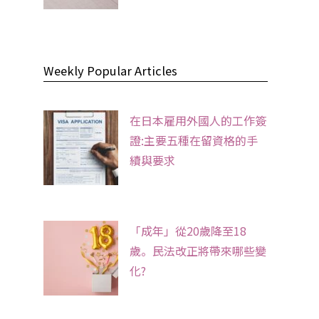
Weekly Popular Articles
在日本雇用外國人的工作簽
證:主要五種在留資格的手
續與要求
「成年」從20歲降至18
歲。民法改正將帶來哪些變
化?