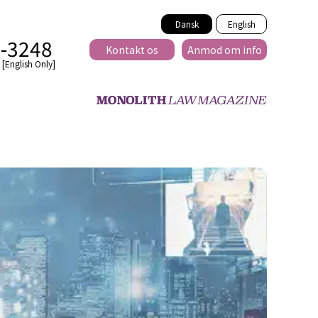
Dansk
English
2-3248
Kontakt os
Anmod om info
[English Only]
Tværnational
lse