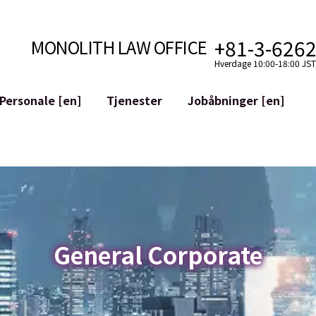
+81-3-626
MONOLITH LAW OFFICE
Hverdage 10:00-18:00 JST 
Personale [en]
Tjenester
Jobåbninger [en]
Internet
mudvikling
Juridisk Støtte til YouTubere
ilkår
Juridisk Støtte til VTuber
aktiver og Blockchains
M&A af SNS-konti
atGPT osv.)
Mitigering af Omdømmeskade
riminalitet
ID af den Ærekrenkende Udtale
General Corporate