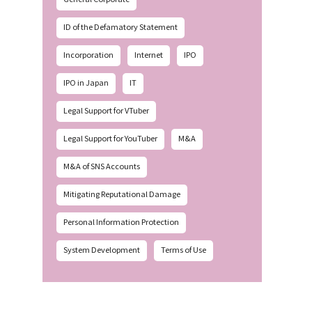
ID of the Defamatory Statement
Incorporation
Internet
IPO
IPO in Japan
IT
Legal Support for VTuber
Legal Support for YouTuber
M&A
M&A of SNS Accounts
Mitigating Reputational Damage
Personal Information Protection
System Development
Terms of Use