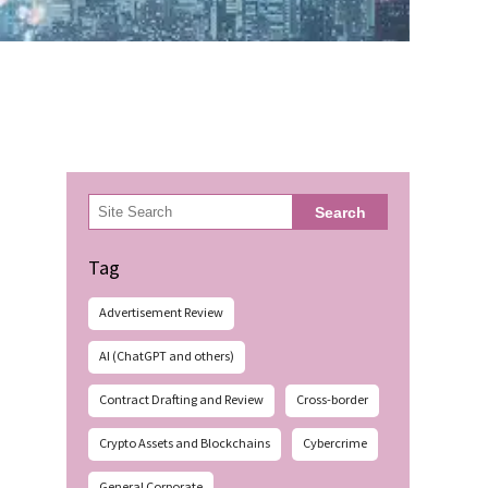
検
Search
索
Tag
Advertisement Review
AI (ChatGPT and others)
Contract Drafting and Review
Cross-border
Crypto Assets and Blockchains
Cybercrime
General Corporate