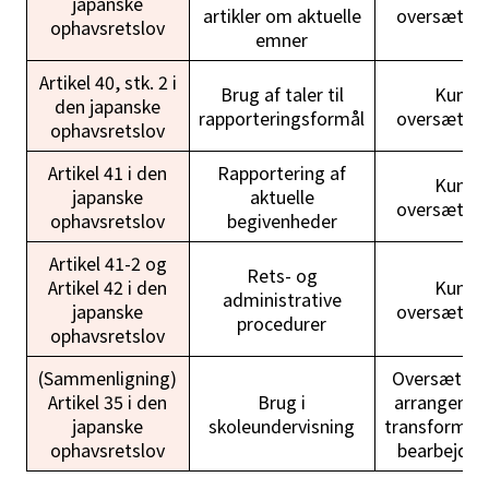
japanske
artikler om aktuelle
oversættel
ophavsretslov
emner
Artikel 40, stk. 2 i
Brug af taler til
Kun
den japanske
rapporteringsformål
oversættel
ophavsretslov
Artikel 41 i den
Rapportering af
Kun
japanske
aktuelle
oversættel
ophavsretslov
begivenheder
Artikel 41-2 og
Rets- og
Artikel 42 i den
Kun
administrative
japanske
oversættel
procedurer
ophavsretslov
(Sammenligning)
Oversættel
Artikel 35 i den
Brug i
arrangemen
japanske
skoleundervisning
transformat
ophavsretslov
bearbejdni