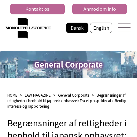
Kontakt os
Anmod om info
Dansk
English
General Corporate
HOME
>
LAW MAGAZINE
>
General Corporate
>
Begrænsninger af
rettigheder i henhold til japansk ophavsret: Fra et perspektiv af offentlig
interesse og rapportering
Begrænsninger af rettigheder i
henhold til japansk ophavsret: