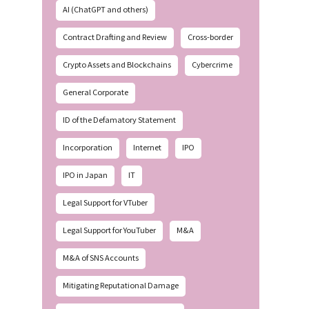
AI (ChatGPT and others)
Contract Drafting and Review
Cross-border
Crypto Assets and Blockchains
Cybercrime
General Corporate
ID of the Defamatory Statement
Incorporation
Internet
IPO
IPO in Japan
IT
Legal Support for VTuber
Legal Support for YouTuber
M&A
M&A of SNS Accounts
Mitigating Reputational Damage