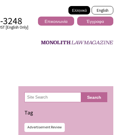
Ελληνικά
English
2-3248
Επικοινωνία
Έγγραφα
ST [English Only]
Διασυνοριακό
検
Search
索
ωσης
Tag
Advertisement Review