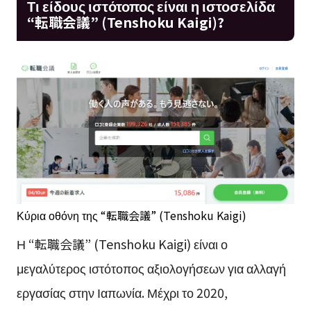
Τι είδους ιστότοπος είναι η ιστοσελίδα
“転職会議” (Tenshoku Kaigi)?
Κύρια οθόνη της “転職会議” (Tenshoku Kaigi)
Η “転職会議” (Tenshoku Kaigi) είναι ο
μεγαλύτερος ιστότοπος αξιολογήσεων για αλλαγή
εργασίας στην Ιαπωνία. Μέχρι το 2020,