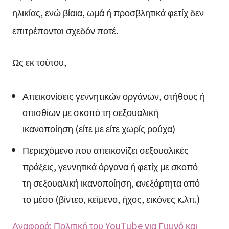
ηλικίας, ενώ βίαια, ωμά ή προσβλητικά φετίχ δεν
επιτρέπονται σχεδόν ποτέ.
Ως εκ τούτου,
Απεικονίσεις γεννητικών οργάνων, στήθους ή
οπισθίων με σκοπό τη σεξουαλική
ικανοποίηση (είτε με είτε χωρίς ρούχα)
Περιεχόμενο που απεικονίζει σεξουαλικές
πράξεις, γεννητικά όργανα ή φετίχ με σκοπό
τη σεξουαλική ικανοποίηση, ανεξάρτητα από
το μέσο (βίντεο, κείμενο, ήχος, εικόνες κ.λπ.)
Αναφορά: Πολιτική του YouTube για Γυμνό και