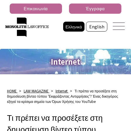
Επικοινωνία
Έγγραφα
Ελληνικά
English
Internet
HOME
>
LAW MAGAZINE
>
Internet
>
Τι πρέπει να προσέξετε στη
δημοσίευση βίντεο τύπου 'Εκφράζοντας Αντιρρήσεις'? Ένας δικηγόρος
εξηγεί τα κρίσιμα σημεία των Όρων Χρήσης του YouTube
Τι πρέπει να προσέξετε στη
δημοσίευση βίντεο τύπου