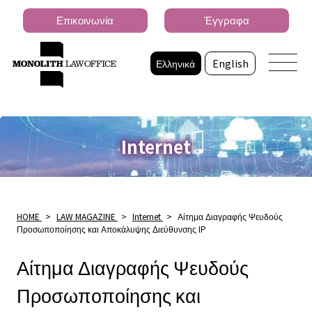
Επικοινωνία
Έγγραφα
Ελληνικά
English
Internet
HOME
>
LAW MAGAZINE
>
Internet
>
Αίτημα Διαγραφής Ψευδούς
Προσωποποίησης και Αποκάλυψης Διεύθυνσης IP
Αίτημα Διαγραφής Ψευδούς
Προσωποποίησης και