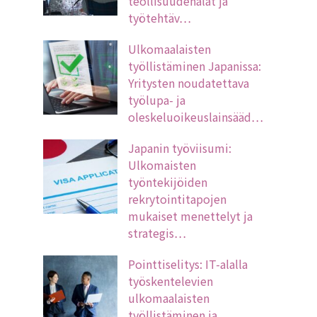
teollisuudenalat ja
työtehtäv…
Ulkomaalaisten
työllistäminen Japanissa:
Yritysten noudatettava
työlupa- ja
oleskeluoikeuslainsääd…
Japanin työviisumi:
Ulkomaisten
työntekijöiden
rekrytointitapojen
mukaiset menettelyt ja
strategis…
Pointtiselitys: IT-alalla
työskentelevien
ulkomaalaisten
työllistäminen ja