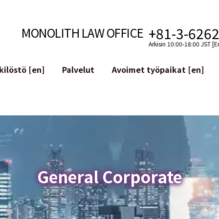
+81-3-626
MONOLITH LAW OFFICE
Arkisin 10:00-18:00 JST [E
ilöstö [en]
Palvelut
Avoimet työpaikat [en]
Internet
n]
telmäkehitys
Lakituelliset palvelut YouTuber
ehdot
Oikeudellista tukea VTubereille
aluutat ja lohkoketjut
Sosiaalisen median tilien yritys
atGPT ym.)
Maineen hallinta
kollisuus
Loukkaavan lausuman tunnista
General Corporate