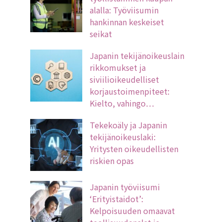
alalla: Työviisumin
hankinnan keskeiset
seikat
Japanin tekijänoikeuslain
rikkomukset ja
siviilioikeudelliset
korjaustoimenpiteet:
Kielto, vahingo…
Tekekoäly ja Japanin
tekijänoikeuslaki:
Yritysten oikeudellisten
riskien opas
Japanin työviisumi
‘Erityistaidot’:
Kelpoisuuden omaavat