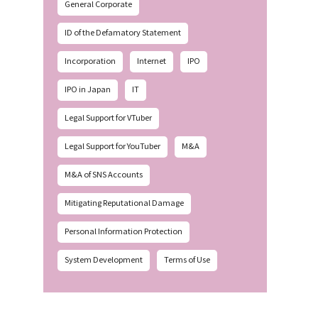
General Corporate
ID of the Defamatory Statement
Incorporation
Internet
IPO
IPO in Japan
IT
Legal Support for VTuber
Legal Support for YouTuber
M&A
M&A of SNS Accounts
Mitigating Reputational Damage
Personal Information Protection
System Development
Terms of Use