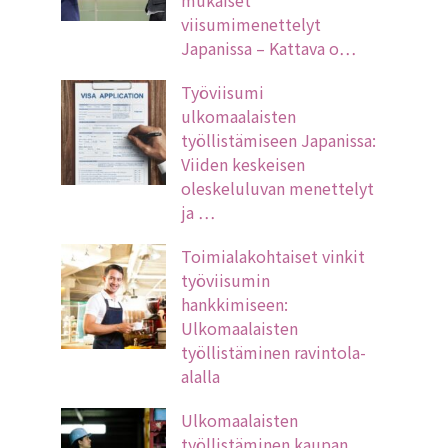
mukaiset
viisumimenettelyt
Japanissa – Kattava o…
Työviisumi
ulkomaalaisten
työllistämiseen Japanissa:
Viiden keskeisen
oleskeluluvan menettelyt
ja …
Toimialakohtaiset vinkit
työviisumin
hankkimiseen:
Ulkomaalaisten
työllistäminen ravintola-
alalla
Ulkomaalaisten
työllistäminen kaupan