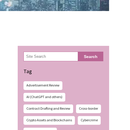
検
Search
索
Tag
Advertisement Review
AI (ChatGPT and others)
Contract Drafting and Review
Cross-border
Crypto Assets and Blockchains
Cybercrime