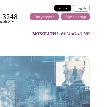
suomi
English
2-3248
Ota yhteyttä
Pyydä tietoja
nglish Only]
Rajat ylittävä
eille
kaupat
minen