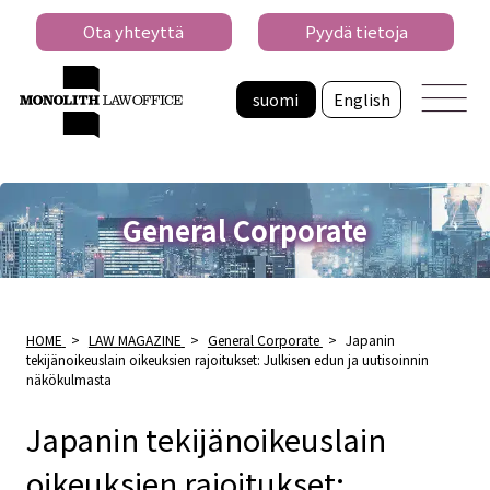
Ota yhteyttä
Pyydä tietoja
suomi
English
General Corporate
HOME
>
LAW MAGAZINE
>
General Corporate
>
Japanin
tekijänoikeuslain oikeuksien rajoitukset: Julkisen edun ja uutisoinnin
näkökulmasta
Japanin tekijänoikeuslain
oikeuksien rajoitukset: