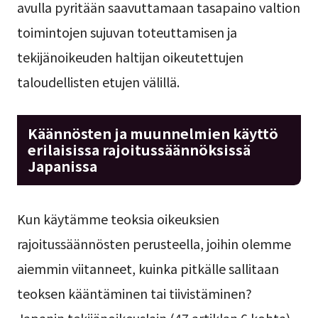
avulla pyritään saavuttamaan tasapaino valtion
toimintojen sujuvan toteuttamisen ja
tekijänoikeuden haltijan oikeutettujen
taloudellisten etujen välillä.
Käännösten ja muunnelmien käyttö
erilaisissa rajoitussäännöksissä
Japanissa
Kun käytämme teoksia oikeuksien
rajoitussäännösten perusteella, joihin olemme
aiemmin viitanneet, kuinka pitkälle sallitaan
teoksen kääntäminen tai tiivistäminen?
Japanin tekijänoikeuslain (47 artiklan 6 kohta)