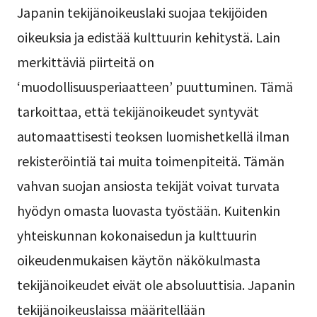
Japanin tekijänoikeuslaki suojaa tekijöiden
oikeuksia ja edistää kulttuurin kehitystä. Lain
merkittäviä piirteitä on
‘muodollisuusperiaatteen’ puuttuminen. Tämä
tarkoittaa, että tekijänoikeudet syntyvät
automaattisesti teoksen luomishetkellä ilman
rekisteröintiä tai muita toimenpiteitä. Tämän
vahvan suojan ansiosta tekijät voivat turvata
hyödyn omasta luovasta työstään. Kuitenkin
yhteiskunnan kokonaisedun ja kulttuurin
oikeudenmukaisen käytön näkökulmasta
tekijänoikeudet eivät ole absoluuttisia. Japanin
tekijänoikeuslaissa määritellään