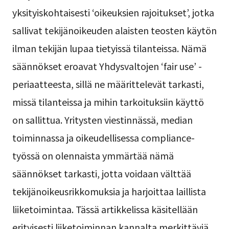
yksityiskohtaisesti ‘oikeuksien rajoitukset’, jotka
sallivat tekijänoikeuden alaisten teosten käytön
ilman tekijän lupaa tietyissä tilanteissa. Nämä
säännökset eroavat Yhdysvaltojen ‘fair use’ -
periaatteesta, sillä ne määrittelevät tarkasti,
missä tilanteissa ja mihin tarkoituksiin käyttö
on sallittua. Yritysten viestinnässä, median
toiminnassa ja oikeudellisessa compliance-
työssä on olennaista ymmärtää nämä
säännökset tarkasti, jotta voidaan välttää
tekijänoikeusrikkomuksia ja harjoittaa laillista
liiketoimintaa. Tässä artikkelissa käsitellään
erityisesti liiketoiminnan kannalta merkittäviä