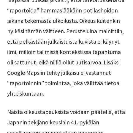
“raportoida” hammaslääkärin potilashoidon
aikana tekemästä ulkoilusta. Oikeus kuitenkin
hylkäsi tämän väitteen. Perusteluina mainittiin,
että pelkästään julkaistuista kuvista ei käynyt
ilmi, milloin tai missä kontekstissa tapahtuma
oli sattunut, eikä niillä ollut uutisarvoa. Lisäksi
Google Mapsiin tehty julkaisu ei vastannut
“raportoinnin” toimintaa, joka välittää tietoa
yhteiskuntaan.
Näistä oikeustapauksista voidaan päätellä, että
Japanin tekijänoikeuslain 41. pykälän
soveltamisessa painotetaan enemmän