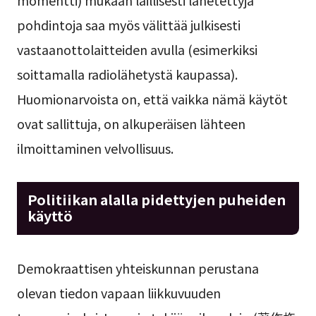
momentti) mukaan laillisesti lähetettyjä
pohdintoja saa myös välittää julkisesti
vastaanottolaitteiden avulla (esimerkiksi
soittamalla radiolähetystä kaupassa).
Huomionarvoista on, että vaikka nämä käytöt
ovat sallittuja, on alkuperäisen lähteen
ilmoittaminen velvollisuus.
Politiikan alalla pidettyjen puheiden
käyttö
Demokraattisen yhteiskunnan perustana
olevan tiedon vapaan liikkuvuuden