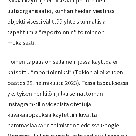
uutisorganisaatio, kunhan heidän viestinsä
objektiivisesti välittää yhteiskunnallisia
tapahtumia “raportoinnin” toiminnon
mukaisesti.
Toinen tapaus on sellainen, jossa käyttöä ei
katsottu “raportoinniksi” (Tokion alioikeuden
päätös 28. helmikuuta 2023). Tässä tapauksessa
yksityisen henkilön julkaisemattoman
Instagram-tilin videoista otettuja
kuvakaappauksia käytettiin luvatta
hammaslääkärin toimiston tiedoissa Google
Mapsissa. Julkaisija väitti, että tarkoituksena oli