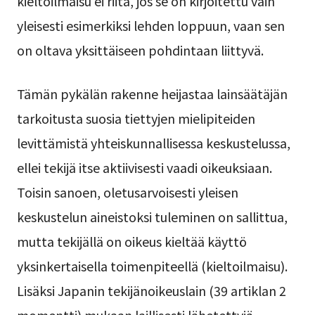
kieltoilmaisu ei riitä, jos se on kirjoitettu vain
yleisesti esimerkiksi lehden loppuun, vaan sen
on oltava yksittäiseen pohdintaan liittyvä.
Tämän pykälän rakenne heijastaa lainsäätäjän
tarkoitusta suosia tiettyjen mielipiteiden
levittämistä yhteiskunnallisessa keskustelussa,
ellei tekijä itse aktiivisesti vaadi oikeuksiaan.
Toisin sanoen, oletusarvoisesti yleisen
keskustelun aineistoksi tuleminen on sallittua,
mutta tekijällä on oikeus kieltää käyttö
yksinkertaisella toimenpiteellä (kieltoilmaisu).
Lisäksi Japanin tekijänoikeuslain (39 artiklan 2