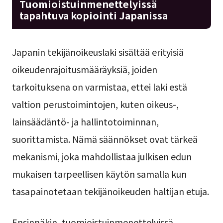
Tuomioistuinmenettelyissä
tapahtuva kopiointi Japanissa
Japanin tekijänoikeuslaki sisältää erityisiä
oikeudenrajoitusmääräyksiä, joiden
tarkoituksena on varmistaa, ettei laki estä
valtion perustoimintojen, kuten oikeus-,
lainsäädäntö- ja hallintotoiminnan,
suorittamista. Nämä säännökset ovat tärkeä
mekanismi, joka mahdollistaa julkisen edun
mukaisen tarpeellisen käytön samalla kun
tasapainotetaan tekijänoikeuden haltijan etuja.
Ensinnäkin, tuomioistuinmenettelyissä