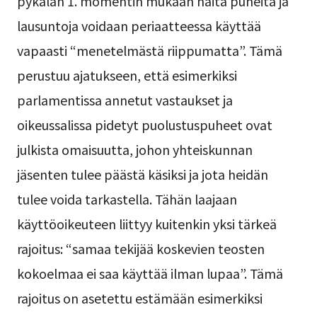
pykälän 1. momentin mukaan näitä puheita ja
lausuntoja voidaan periaatteessa käyttää
vapaasti “menetelmästä riippumatta”. Tämä
perustuu ajatukseen, että esimerkiksi
parlamentissa annetut vastaukset ja
oikeussalissa pidetyt puolustuspuheet ovat
julkista omaisuutta, johon yhteiskunnan
jäsenten tulee päästä käsiksi ja jota heidän
tulee voida tarkastella. Tähän laajaan
käyttöoikeuteen liittyy kuitenkin yksi tärkeä
rajoitus: “samaa tekijää koskevien teosten
kokoelmaa ei saa käyttää ilman lupaa”. Tämä
rajoitus on asetettu estämään esimerkiksi