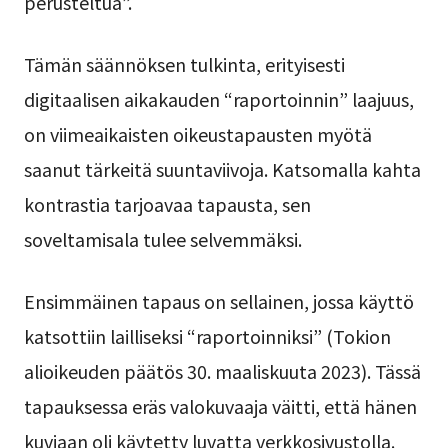
perusteltua”.
Tämän säännöksen tulkinta, erityisesti
digitaalisen aikakauden “raportoinnin” laajuus,
on viimeaikaisten oikeustapausten myötä
saanut tärkeitä suuntaviivoja. Katsomalla kahta
kontrastia tarjoavaa tapausta, sen
soveltamisala tulee selvemmäksi.
Ensimmäinen tapaus on sellainen, jossa käyttö
katsottiin lailliseksi “raportoinniksi” (Tokion
alioikeuden päätös 30. maaliskuuta 2023). Tässä
tapauksessa eräs valokuvaaja väitti, että hänen
kuviaan oli käytetty luvatta verkkosivustolla.