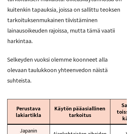
kuitenkin tapauksia, joissa on sallittu teoksen
tarkoituksenmukainen tiivistäminen
lainausoikeuden rajoissa, mutta tämä vaatii
harkintaa.
Selkeyden vuoksi olemme koonneet alla
olevaan taulukkoon yhteenvedon näistä
suhteista.
Salli
Perustava
Käytön pääasiallinen
toissij
lakiartikla
tarkoitus
käyt
Japanin
Ajankohtaisten aiheiden
Vai