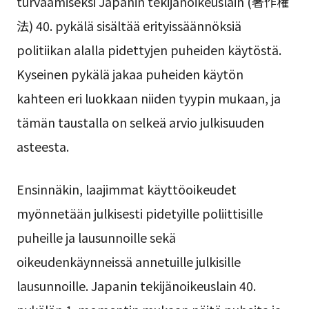
turvaamiseksi Japanin tekijänoikeuslain (著作権
法) 40. pykälä sisältää erityissäännöksiä
politiikan alalla pidettyjen puheiden käytöstä.
Kyseinen pykälä jakaa puheiden käytön
kahteen eri luokkaan niiden tyypin mukaan, ja
tämän taustalla on selkeä arvio julkisuuden
asteesta.
Ensinnäkin, laajimmat käyttöoikeudet
myönnetään julkisesti pidetyille poliittisille
puheille ja lausunnoille sekä
oikeudenkäynneissä annetuille julkisille
lausunnoille. Japanin tekijänoikeuslain 40.