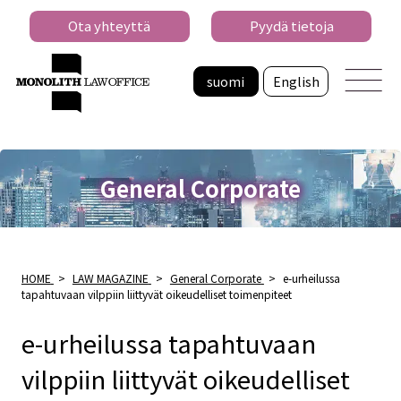
Ota yhteyttä
Pyydä tietoja
suomi
English
General Corporate
HOME
>
LAW MAGAZINE
>
General Corporate
>
e-urheilussa
tapahtuvaan vilppiin liittyvät oikeudelliset toimenpiteet
e-urheilussa tapahtuvaan
vilppiin liittyvät oikeudelliset