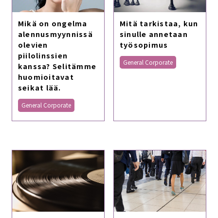
Mitä tarkistaa, kun
Mikä on ongelma
sinulle annetaan
alennusmyynnissä
työsopimus
olevien
piilolinssien
General Corporate
kanssa? Selitämme
huomioitavat
seikat lää.
General Corporate