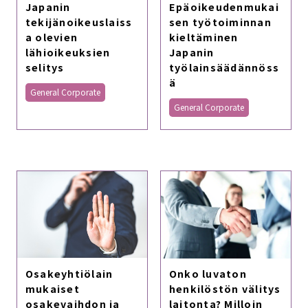
Japanin
Epäoikeudenmukai
tekijänoikeuslaiss
sen työtoiminnan
a olevien
kieltäminen
lähioikeuksien
Japanin
selitys
työlainsäädännöss
ä
General Corporate
General Corporate
Osakeyhtiölain
Onko luvaton
mukaiset
henkilöstön välitys
osakevaihdon ja
laitonta? Milloin