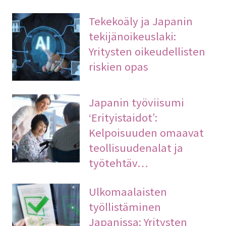
Tekekoäly ja Japanin
tekijänoikeuslaki:
Yritysten oikeudellisten
riskien opas
Japanin työviisumi
‘Erityistaidot’:
Kelpoisuuden omaavat
teollisuudenalat ja
työtehtäv…
Ulkomaalaisten
työllistäminen
Japanissa: Yritysten