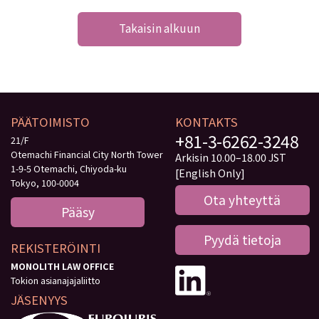
Takaisin alkuun
PÄÄTOIMISTO
KONTAKTS
+81-3-6262-3248
21/F
Otemachi Financial City North Tower
Arkisin 10.00–18.00 JST
1-9-5 Otemachi, Chiyoda-ku
[English Only]
Tokyo, 100-0004
Ota yhteyttä
Pääsy
Pyydä tietoja
REKISTERÖINTI
MONOLITH LAW OFFICE
Tokion asianajajaliitto
JÄSENYYS