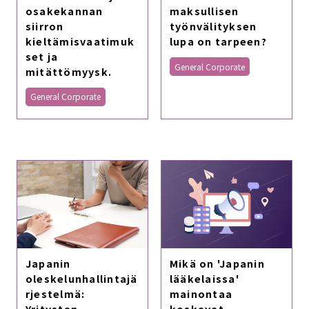
osakekannan
maksullisen
siirron
työnvälityksen
kieltämisvaatimuk
lupa on tarpeen?
set ja
General Corporate
mitättömyysk.
General Corporate
Japanin
Mikä on 'Japanin
oleskelunhallintajä
lääkelaissa'
rjestelmä:
mainontaa
Yritysten
koskevat