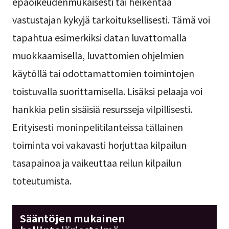
epäoikeudenmukaisesti tai heikentää
vastustajan kykyjä tarkoituksellisesti. Tämä voi
tapahtua esimerkiksi datan luvattomalla
muokkaamisella, luvattomien ohjelmien
käytöllä tai odottamattomien toimintojen
toistuvalla suorittamisella. Lisäksi pelaaja voi
hankkia pelin sisäisiä resursseja vilpillisesti.
Erityisesti moninpelitilanteissa tällainen
toiminta voi vakavasti horjuttaa kilpailun
tasapainoa ja vaikeuttaa reilun kilpailun
toteutumista.
Sääntöjen mukainen