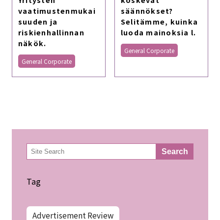
vaatimustenmukai
säännökset?
suuden ja
Selitämme, kuinka
riskienhallinnan
luoda mainoksia l.
näkök.
General Corporate
General Corporate
検
Search
索
Tag
Advertisement Review