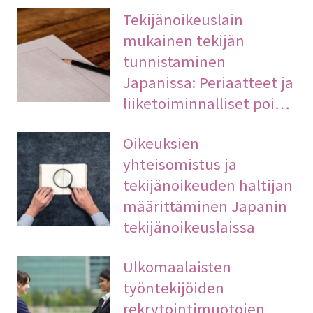
Tekijänoikeuslain
mukainen tekijän
tunnistaminen
Japanissa: Periaatteet ja
liiketoiminnalliset poi…
Oikeuksien
yhteisomistus ja
tekijänoikeuden haltijan
määrittäminen Japanin
tekijänoikeuslaissa
Ulkomaalaisten
työntekijöiden
rekrytointimuotojen