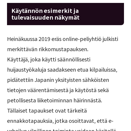
Käytännön esimerkit ja
tulevaisuuden näkymät
Heinäkuussa 2019 eräs online-peliyhtiö julkisti
merkittävän rikkomustapauksen.
Käyttäjä, joka käytti säännöllisesti
huijaustyökaluja saadakseen etua kilpailuissa,
pidätettiin Japanin yksityisten sähköisten
tietojen väärentämisestä ja käytöstä sekä
petollisesta liiketoiminnan häirinnästä.
Tällaiset tapaukset ovat tärkeitä
ennakkotapauksia, jotka osoittavat, että e-
urheilun vilpillinen toiminta voidaan käsitellä