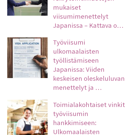
mukaiset
viisumimenettelyt
Japanissa – Kattava o…
Työviisumi
ulkomaalaisten
työllistämiseen
Japanissa: Viiden
keskeisen oleskeluluvan
menettelyt ja …
Toimialakohtaiset vinkit
työviisumin
hankkimiseen:
Ulkomaalaisten