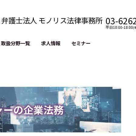
03-626
弁護士法人 モノリス法律事務所
平日10:00-18:00
(
取扱分野一覧
求人情報
セミナー
法務
クロスボーダー
風評被害対策
法務
国際法務・海外事業
デジタルタ
約整備
国際法務・日本進出
誹謗中傷等
クチェーン
NASDAQ上場支援
上場企業等
GDPR対応支援
誹謗中傷加
法等チェック
リスティン
ャーの企業法務
売対策
過去の芸能
事告訴等