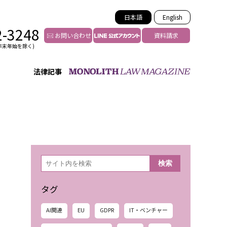
日本語
English
2-3248
お問い合わせ
資料請求
年末年始を除く)
法律記事
インフルエンサー法務
トゥー
YouTuberの法務サポート
の投稿者特定
VTuberの法務サポート
の風評被害対策
TikTok等ショート動画
害者の弁護
YouTube等SNSのM&A
検
検索
索
グ汚染の削除対策
等活動の削除
タグ
AI関連
EU
GDPR
IT・ベンチャー