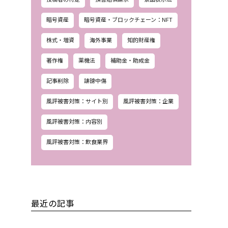
暗号資産
暗号資産・ブロックチェーン：NFT
株式・増資
海外事業
知的財産権
著作権
薬機法
補助金・助成金
記事削除
誹謗中傷
風評被害対策：サイト別
風評被害対策：企業
風評被害対策：内容別
風評被害対策：飲食業界
最近の記事