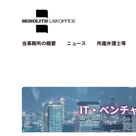
当事務所の概要
ニュース
所属弁護士等
代表弁護士の挨拶
IT・ベンチャーの企業法務
各種企業のIT・知財
当事務所のクライアントの例
契約書作成・レビュー等
システム開発関連
クライアントの声
個人情報保護法関連
アプリ等の利用規
出版書籍等
株式・M&A関連法務
暗号資産・ブロッ
アクセス
IPO（上場）支援
生成AI関連法務
記事・LPの薬機
IT・ベンチ
D2C等の不正転
サイバー犯罪の刑