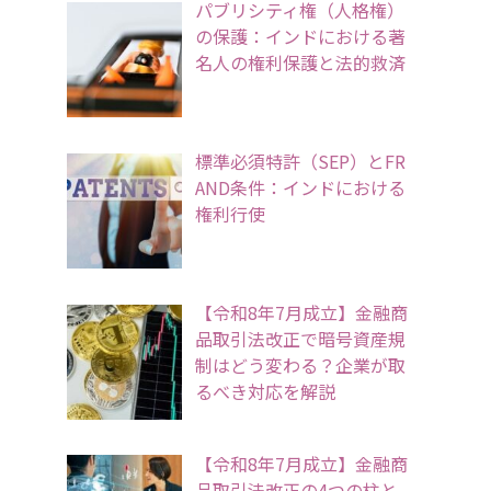
パブリシティ権（人格権）
の保護：インドにおける著
名人の権利保護と法的救済
標準必須特許（SEP）とFR
AND条件：インドにおける
権利行使
【令和8年7月成立】金融商
品取引法改正で暗号資産規
制はどう変わる？企業が取
るべき対応を解説
【令和8年7月成立】金融商
品取引法改正の4つの柱と