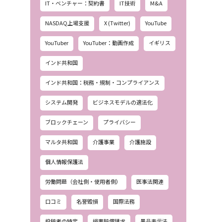
IT・ベンチャー：契約書
IT技術
M&A
NASDAQ上場支援
X (Twitter)
YouTube
YouTuber
YouTuber：動画作成
イギリス
インド共和国
インド共和国：税務・規制・コンプライアンス
システム開発
ビジネスモデルの適法化
ブロックチェーン
プライバシー
マルタ共和国
介護事業
介護施設
個人情報保護法
労働問題（会社側・使用者側）
医事法関連
口コミ
名誉毀損
国際法務
投稿者の特定
損害賠償請求
景品表示法