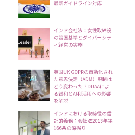
最新ガイドライン対応
インド会社法：女性取締役
の設置基準とダイバーシテ
ィ経営の実務
英国UK GDPRの自動化され
た意思決定（ADM）規制は
どう変わった？DUAAによ
る緩和とAI利活用への影響
を解説
インドにおける取締役の信
託的義務：会社法2013年第
166条の深掘り