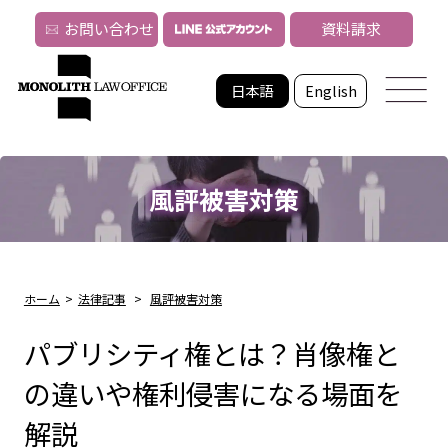
お問い合わせ
資料請求
日本語
English
風評被害対策
ホーム
>
法律記事
>
風評被害対策
パブリシティ権とは？肖像権と
の違いや権利侵害になる場面を
解説