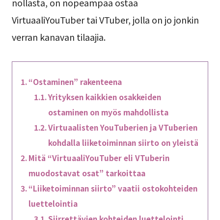
nollasta, on nopeampaa ostaa
VirtuaaliYouTuber tai VTuber, jolla on jo jonkin
verran kanavan tilaajia.
“Ostaminen” rakenteena
Yrityksen kaikkien osakkeiden
ostaminen on myös mahdollista
Virtuaalisten YouTuberien ja VTuberien
kohdalla liiketoiminnan siirto on yleistä
Mitä “VirtuaaliYouTuber eli VTuberin
muodostavat osat” tarkoittaa
“Liiketoiminnan siirto” vaatii ostokohteiden
luettelointia
Siirrettävien kohteiden luettelointi