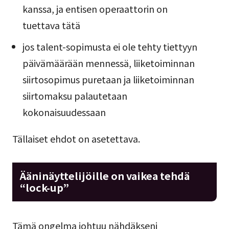
kanssa, ja entisen operaattorin on
tuettava tätä
jos talent-sopimusta ei ole tehty tiettyyn
päivämäärään mennessä, liiketoiminnan
siirtosopimus puretaan ja liiketoiminnan
siirtomaksu palautetaan
kokonaisuudessaan
Tällaiset ehdot on asetettava.
Ääninäyttelijöille on vaikea tehdä
“lock-up”
Tämä ongelma johtuu nähdäkseni