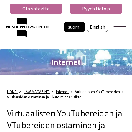
Ota yhteyttä
Pyydä tietoja
suomi
English
Internet
HOME
>
LAW MAGAZINE
>
Internet
>
Virtuaalisten YouTubereiden ja
VTubereiden ostaminen ja liiketoiminnan siirto
Virtuaalisten YouTubereiden ja
VTubereiden ostaminen ja