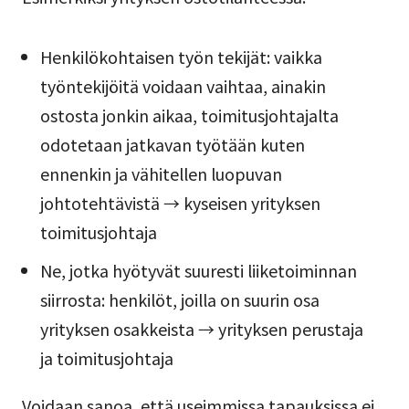
Henkilökohtaisen työn tekijät: vaikka
työntekijöitä voidaan vaihtaa, ainakin
ostosta jonkin aikaa, toimitusjohtajalta
odotetaan jatkavan työtään kuten
ennenkin ja vähitellen luopuvan
johtotehtävistä → kyseisen yrityksen
toimitusjohtaja
Ne, jotka hyötyvät suuresti liiketoiminnan
siirrosta: henkilöt, joilla on suurin osa
yrityksen osakkeista → yrityksen perustaja
ja toimitusjohtaja
Voidaan sanoa, että useimmissa tapauksissa ei