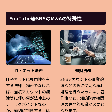
YouTube等SNSのM&Aの特殊性
IT・ネット法務
知財法務
ITやネットに専門性を有
SNSアカウントの事業譲
する法律事務所でなけれ
渡などの際に適切な権利
ば、当該アカウントの譲
処理を行うためには、著
渡等に伴い何が法律上の
作権など、知的財産権関
チェックポイントなの
連の専門的知識が必要と
か、適切に判断する事は
なります。