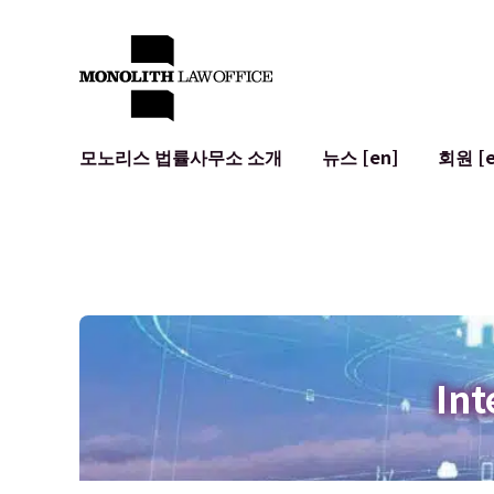
모노리스 법률사무소 소개
뉴스 [en]
회원 [e
대표 변호사의 인사말
일반 기업 법무
IT
사회적 영향 및 커뮤니티 참여 [en]
계약서 작성 및 검토
시스템 개발
글로벌 네트워크 [en]
M&A
이용 약관
오시는 길
일본의 IPO
암호화폐와 
개인정보 보호
AI (ChatGP
광고 리뷰
사이버 범죄
Int