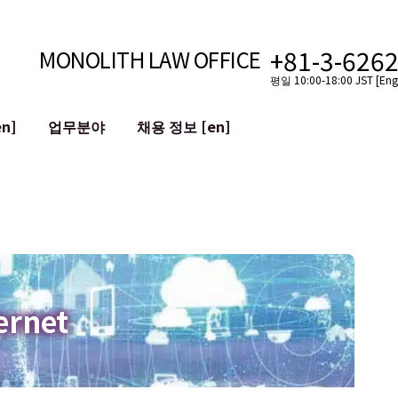
+81-3-626
MONOLITH LAW OFFICE
평일 10:00-18:00 JST [Engl
n]
업무분야
채용 정보 [en]
인터넷
국경
유튜버를 위한 법률 지원
VTuber를 위한 법률 지원
블록체인
SNS 계정의 M&A
T 등)
평판 손상 완화
명예훼손 발언의 ID
ernet