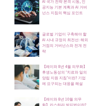
AI 국가 전략 본격 시동, 인
공지능 기본 계획과 AI 거버
넌스 지침의 핵심 포인트
글로벌 기업이 구축해야 할
AI 사내 규정의 최전선: 해외
거점의 거버넌스와 전개 전
략
【레이와 8년 4월 의무화】
후생노동성의 ‘치료와 일의
양립 지원 지침’이란? 기업
에 요구되는 대응을 해설
【레이와 8년 10월 의무
화】카스하라 방지법이란?