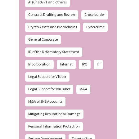
AI (ChatGPT and others)
Contract Drafting and Review
Cross-border
Crypto Assets and Blockchains
Cybercrime
General Corporate
ID of the Defamatory Statement
Incorporation
Internet
IPO
IT
Legal Support for VTuber
Legal Support for YouTuber
M&A
M&A of SNS Accounts
Mitigating Reputational Damage
Personal Information Protection
System Development
Terms of Use