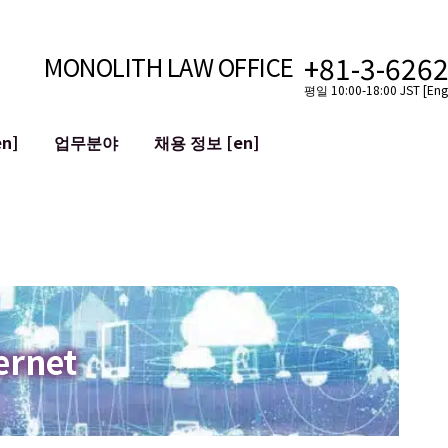
+81-3-626
MONOLITH LAW OFFICE
평일 10:00-18:00 JST [Engl
n]
업무분야
채용 정보 [en]
인터넷
국경
유튜버를 위한 법률 지원
VTuber를 위한 법률 지원
블록체인
SNS 계정의 M&A
T 등)
평판 손상 완화
명예훼손 발언의 ID
ernet