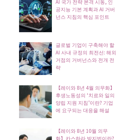
AI 국가 전략 본격 시동, 인
공지능 기본 계획과 AI 거버
넌스 지침의 핵심 포인트
글로벌 기업이 구축해야 할
AI 사내 규정의 최전선: 해외
거점의 거버넌스와 전개 전
략
【레이와 8년 4월 의무화】
후생노동성의 ‘치료와 일의
양립 지원 지침’이란? 기업
에 요구되는 대응을 해설
【레이와 8년 10월 의무
화】카스하라 방지법이란?