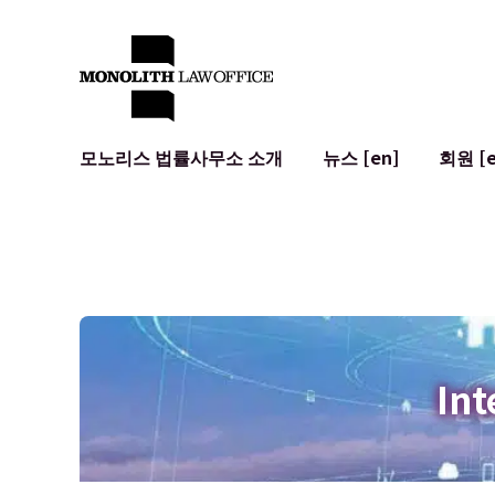
모노리스 법률사무소 소개
뉴스 [en]
회원 [e
대표 변호사의 인사말
일반 기업 법무
IT
사회적 영향 및 커뮤니티 참여 [en]
계약서 작성 및 검토
시스템 개발
글로벌 네트워크 [en]
M&A
이용 약관
오시는 길
일본의 IPO
암호화폐와 
개인정보 보호
AI (ChatGP
광고 리뷰
사이버 범죄
Int