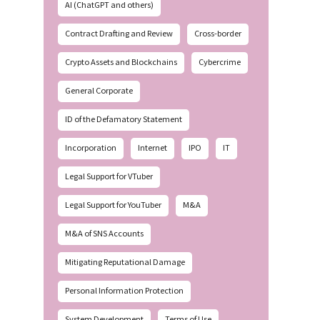
AI (ChatGPT and others)
Contract Drafting and Review
Cross-border
Crypto Assets and Blockchains
Cybercrime
General Corporate
ID of the Defamatory Statement
Incorporation
Internet
IPO
IT
Legal Support for VTuber
Legal Support for YouTuber
M&A
M&A of SNS Accounts
Mitigating Reputational Damage
Personal Information Protection
System Development
Terms of Use