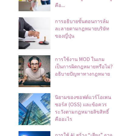
คือ...
การอธิบายขั้นตอนการล้ม
ละลายตามกฎหมายบริษัท
ของญี่ปุ่น
การใช้งาน MOD ในเกม
เป็นการผิดกฎหมายหรือไม่?
อธิบายปัญหาทางกฎหมาย
นิยามของซอฟต์แวร์โอเพน
ซอร์ส (OSS) และข้อควร
ระวังตามกฎหมายลิขสิทธิ์
คืออะไร
การใช้ AI สร้าง “เสียง” อาจ