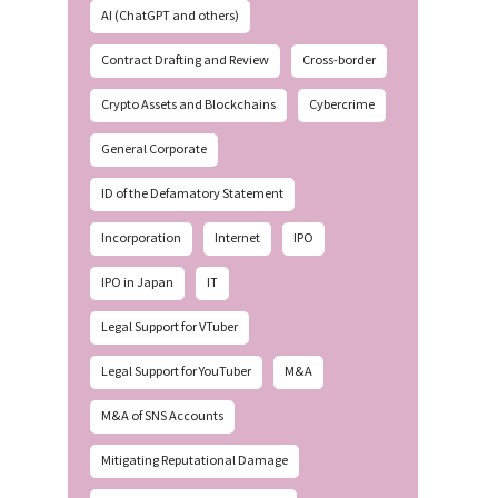
AI (ChatGPT and others)
Contract Drafting and Review
Cross-border
Crypto Assets and Blockchains
Cybercrime
General Corporate
ID of the Defamatory Statement
Incorporation
Internet
IPO
IPO in Japan
IT
Legal Support for VTuber
Legal Support for YouTuber
M&A
M&A of SNS Accounts
Mitigating Reputational Damage