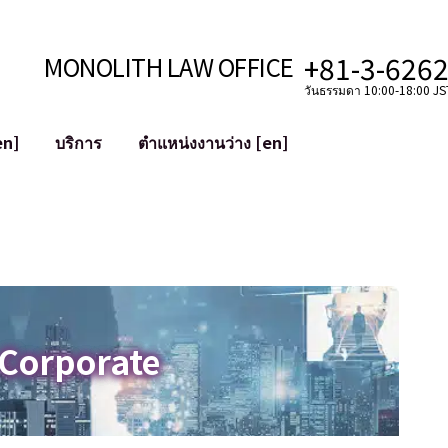
+81-3-626
MONOLITH LAW OFFICE
วันธรรมดา 10:00-18:00 JST
en]
บริการ
ตำแหน่งงานว่าง [en]
อินเทอร์เน็ต
ะบบ
การสนับสนุนทางกฎหมายสำหรับ YouT
ใช้งาน
การสนับสนุนทางกฎหมายสำหรับ VTub
ิปโตและบล็อกเชน
การควบรวมและซื้อกิจการบัญชีโซเชียลม
 ฯลฯ)
การบรรเทาความเสียหายต่อชื่อเสียง
ไซเบอร์
การระบุตัวตนของคำกล่าวหาที่เป็นการใส
 Corporate