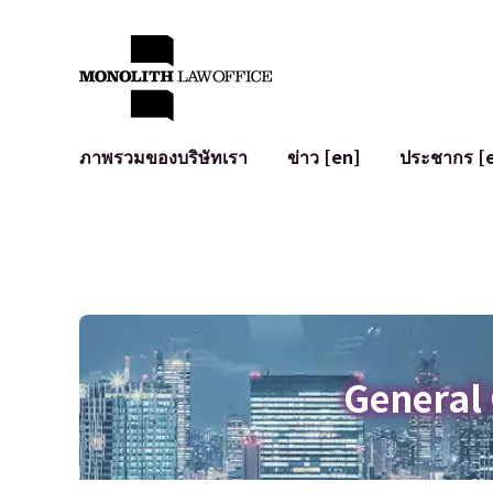
ภาพรวมของบริษัทเรา
ข่าว [en]
ประชากร [
คำทักทายจากทนายความผู้จัดการ
กฎหมายทั่วไปสำหรับบริษัท
IT
ผลกระทบทางสังคมและการมีส่วนร่วมของชุมชน [en]
การจัดทำและตรวจทานสัญญา
การพัฒนาร
พันธมิตรระดับโลก [en]
M&A
เงื่อนไขการ
การเข้าถึง
การเสนอขายหุ้น IPO ในญี่ปุ่น
สินทรัพย์คร
การป้องกันข้อมูลส่วนบุคคล
AI (ChatGPT
การตรวจสอบโฆษณา
อาชญากรรม
General