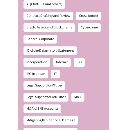
AI (ChatGPT and others)
Contract Drafting and Review
Cross-border
Crypto Assets and Blockchains
Cybercrime
General Corporate
ID of the Defamatory Statement
Incorporation
Internet
IPO
IPO in Japan
IT
Legal Support for VTuber
Legal Support for YouTuber
M&A
M&A of SNS Accounts
Mitigating Reputational Damage