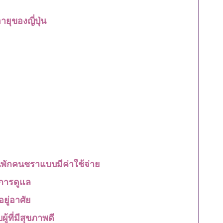
ยุของญี่ปุ่น
นพักคนชราแบบมีค่าใช้จ่าย
มการดูแล
ยู่อาศัย
้ที่มีสุขภาพดี