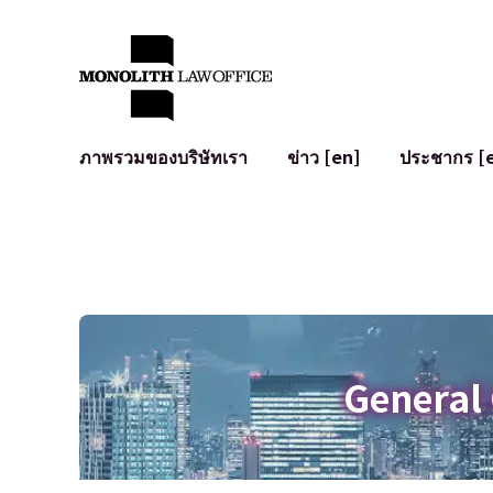
ภาพรวมของบริษัทเรา
ข่าว [en]
ประชากร [
คำทักทายจากทนายความผู้จัดการ
กฎหมายทั่วไปสำหรับบริษัท
IT
ผลกระทบทางสังคมและการมีส่วนร่วมของชุมชน [en]
การจัดทำและตรวจทานสัญญา
การพัฒนาร
พันธมิตรระดับโลก [en]
M&A
เงื่อนไขการ
การเข้าถึง
การเสนอขายหุ้น IPO ในญี่ปุ่น
สินทรัพย์คร
การป้องกันข้อมูลส่วนบุคคล
AI (ChatGPT
การตรวจสอบโฆษณา
อาชญากรรม
General