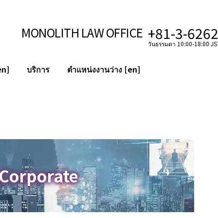
+81-3-626
MONOLITH LAW OFFICE
วันธรรมดา 10:00-18:00 JST
en]
บริการ
ตำแหน่งงานว่าง [en]
อินเทอร์เน็ต
ะบบ
การสนับสนุนทางกฎหมายสำหรับ YouT
ใช้งาน
การสนับสนุนทางกฎหมายสำหรับ VTub
ิปโตและบล็อกเชน
การควบรวมและซื้อกิจการบัญชีโซเชียลม
 ฯลฯ)
การบรรเทาความเสียหายต่อชื่อเสียง
ไซเบอร์
การระบุตัวตนของคำกล่าวหาที่เป็นการใส
 Corporate