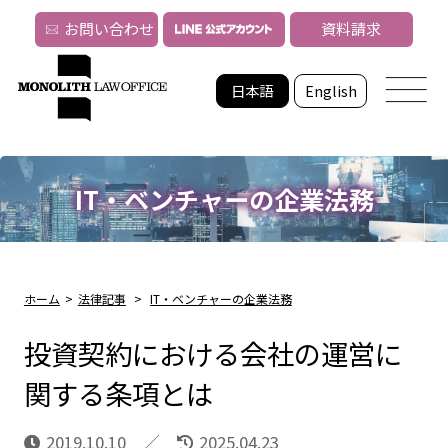
お問い合わせ
資料請求
日本語
English
IT・ベンチャーの企業法務
ホーム
>
法律記事
>
IT・ベンチャーの企業法務
投資契約における会社の運営に
関する条項とは
2019.10.10
2025.04.23