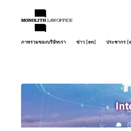
ภาพรวมของบริษัทเรา
ข่าว [en]
ประชากร [
คำทักทายจากทนายความผู้จัดการ
กฎหมายทั่วไปสำหรับบริษัท
IT
ผลกระทบทางสังคมและการมีส่วนร่วมของชุมชน [en]
การจัดทำและตรวจทานสัญญา
การพัฒนาร
พันธมิตรระดับโลก [en]
M&A
เงื่อนไขการ
การเข้าถึง
การเสนอขายหุ้น IPO ในญี่ปุ่น
สินทรัพย์คร
การป้องกันข้อมูลส่วนบุคคล
AI (ChatGPT
การตรวจสอบโฆษณา
อาชญากรรม
Int