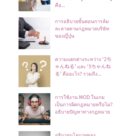
คือ...
การอธิบายขั้นตอนการล้ม
ละลายตามกฎหมายบริษัท
ของญี่ปุ่น
ความแตกต่างระหว่าง ‘2ち
ゃんねる’ และ ‘5ちゃんね
る’ คืออะไร? รวมถึง...
การใช้งาน MOD ในเกม
เป็นการผิดกฎหมายหรือไม่?
อธิบายปัญหาทางกฎหมาย
อธิบายนโยบายของ