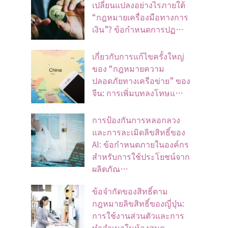
เปลี่ยนแปลงอย่างไรภายใต้
“กฎหมายเครื่องมือทางการ
เงิน”? ข้อกำหนดการปฏ…
เกี่ยวกับการแก้ไขครั้งใหญ่
ของ “กฎหมายความ
ปลอดภัยทางเครือข่าย” ของ
จีน: การเพิ่มบทลงโทษแ…
การป้องกันการหลอกลวง
และการละเมิดลิขสิทธิ์ของ
AI: ข้อกำหนดภายในองค์กร
สำหรับการใช้ประโยชน์จาก
ผลิตภัณ…
ข้อจํากัดของสิทธิ์ตาม
กฎหมายลิขสิทธิ์ของญี่ปุ่น:
การใช้งานส่วนตัวและการ
ทําสําเนาในห้องสมุด