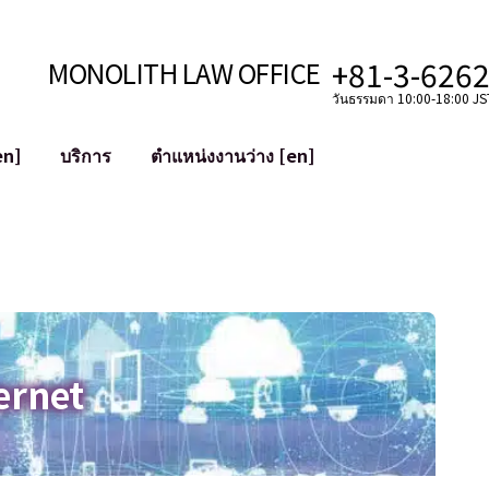
+81-3-626
MONOLITH LAW OFFICE
วันธรรมดา 10:00-18:00 JST
en]
บริการ
ตำแหน่งงานว่าง [en]
อินเทอร์เน็ต
ะบบ
การสนับสนุนทางกฎหมายสำหรับ YouT
ใช้งาน
การสนับสนุนทางกฎหมายสำหรับ VTub
ิปโตและบล็อกเชน
การควบรวมและซื้อกิจการบัญชีโซเชียลม
 ฯลฯ)
การบรรเทาความเสียหายต่อชื่อเสียง
ไซเบอร์
การระบุตัวตนของคำกล่าวหาที่เป็นการใส
ernet