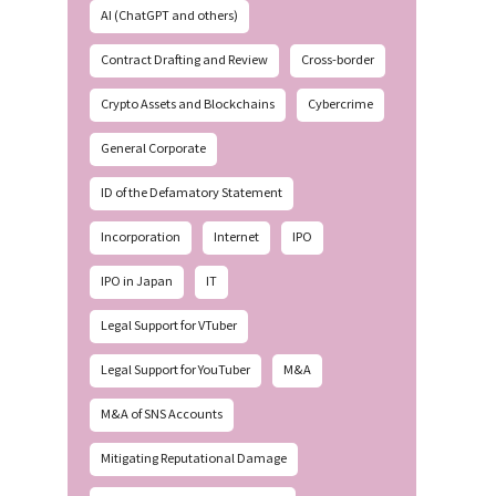
AI (ChatGPT and others)
Contract Drafting and Review
Cross-border
Crypto Assets and Blockchains
Cybercrime
General Corporate
ID of the Defamatory Statement
Incorporation
Internet
IPO
IPO in Japan
IT
Legal Support for VTuber
Legal Support for YouTuber
M&A
M&A of SNS Accounts
Mitigating Reputational Damage