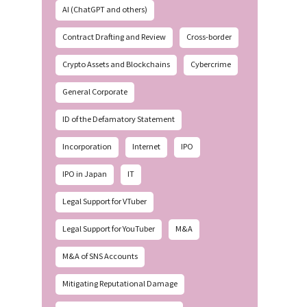
AI (ChatGPT and others)
Contract Drafting and Review
Cross-border
Crypto Assets and Blockchains
Cybercrime
General Corporate
ID of the Defamatory Statement
Incorporation
Internet
IPO
IPO in Japan
IT
Legal Support for VTuber
Legal Support for YouTuber
M&A
M&A of SNS Accounts
Mitigating Reputational Damage