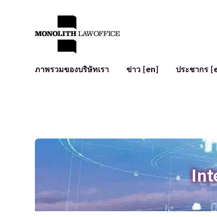
ภาพรวมของบริษัทเรา
ข่าว [en]
ประชากร [
คำทักทายจากทนายความผู้จัดการ
กฎหมายทั่วไปสำหรับบริษัท
IT
ผลกระทบทางสังคมและการมีส่วนร่วมของชุมชน [en]
การจัดทำและตรวจทานสัญญา
การพัฒนาร
พันธมิตรระดับโลก [en]
M&A
เงื่อนไขการ
การเข้าถึง
การเสนอขายหุ้น IPO ในญี่ปุ่น
สินทรัพย์คร
การป้องกันข้อมูลส่วนบุคคล
AI (ChatGPT
การตรวจสอบโฆษณา
อาชญากรรม
Int