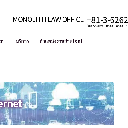
+81-3-626
MONOLITH LAW OFFICE
วันธรรมดา 10:00-18:00 JST
en]
บริการ
ตำแหน่งงานว่าง [en]
อินเทอร์เน็ต
ะบบ
การสนับสนุนทางกฎหมายสำหรับ YouT
ใช้งาน
การสนับสนุนทางกฎหมายสำหรับ VTub
ิปโตและบล็อกเชน
การควบรวมและซื้อกิจการบัญชีโซเชียลม
 ฯลฯ)
การบรรเทาความเสียหายต่อชื่อเสียง
ไซเบอร์
การระบุตัวตนของคำกล่าวหาที่เป็นการใส
ernet