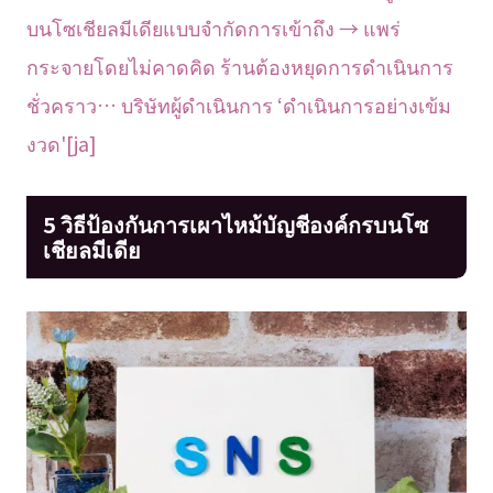
บนโซเชียลมีเดียแบบจำกัดการเข้าถึง → แพร่
กระจายโดยไม่คาดคิด ร้านต้องหยุดการดำเนินการ
ชั่วคราว… บริษัทผู้ดำเนินการ ‘ดำเนินการอย่างเข้ม
งวด'[ja]
5 วิธีป้องกันการเผาไหม้บัญชีองค์กรบนโซ
เชียลมีเดีย