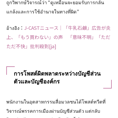
ถูกวิพากษ์วิจารณ์ว่า “ดูเหมือนจะยอมรับการกลั่น
แกล้งและการใช้อำนาจในทางที่ผิด”
อ้างอิง：
J-CASTニュース｜「牛乳石鹸」広告が炎
上、「もう買わない」の声 「意味不明」「ただ
ただ不快」批判殺到[ja]
การโพสต์ผิดพลาดระหว่างบัญชีส่วน
ตัวและบัญชีองค์กร
พนักงานในอุตสาหกรรมสื่อมวลชนได้โพสต์ทวีตที่
วิจารณ์พรรคการเมืองผ่านบัญชีส่วนตัว แต่กลับ