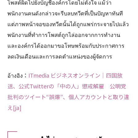
โพสต์ผิดไปยังบัญชีองค์กรโดยไม่ตั้งใจ แม้ว่า
พนักงานคนดังกล่าวจะรีบลบทวีตที่เป็นปัญหาทันที
แต่ภาพหน้าจอของทวีตนั้นได้ถูกแพร่กระจายไปแล้ว
พนักงานที่ทำการโพสต์ถูกไล่ออกจากการทำงาน
และองค์กรได้ออกมาขอโทษพร้อมกับประกาศการ
ลดเงินเดือนและการลดตำแหน่งของผู้จัดการ
อ้างอิง：
ITmedia ビジネスオンライン｜四国放
送、公式Twitterの「中の人」懲戒解雇 公明党
批判のツイート“誤爆”、個人アカウントと取り違
え[ja]