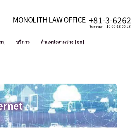
+81-3-626
MONOLITH LAW OFFICE
วันธรรมดา 10:00-18:00 JST
en]
บริการ
ตำแหน่งงานว่าง [en]
อินเทอร์เน็ต
ะบบ
การสนับสนุนทางกฎหมายสำหรับ YouT
ใช้งาน
การสนับสนุนทางกฎหมายสำหรับ VTub
ิปโตและบล็อกเชน
การควบรวมและซื้อกิจการบัญชีโซเชียลม
 ฯลฯ)
การบรรเทาความเสียหายต่อชื่อเสียง
ไซเบอร์
การระบุตัวตนของคำกล่าวหาที่เป็นการใส
ernet