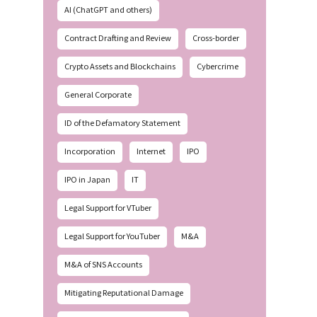
AI (ChatGPT and others)
Contract Drafting and Review
Cross-border
Crypto Assets and Blockchains
Cybercrime
General Corporate
ID of the Defamatory Statement
Incorporation
Internet
IPO
IPO in Japan
IT
Legal Support for VTuber
Legal Support for YouTuber
M&A
M&A of SNS Accounts
Mitigating Reputational Damage