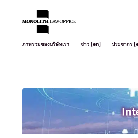
ภาพรวมของบริษัทเรา
ข่าว [en]
ประชากร [
คำทักทายจากทนายความผู้จัดการ
กฎหมายทั่วไปสำหรับบริษัท
IT
ผลกระทบทางสังคมและการมีส่วนร่วมของชุมชน [en]
การจัดทำและตรวจทานสัญญา
การพัฒนาร
พันธมิตรระดับโลก [en]
M&A
เงื่อนไขการ
การเข้าถึง
การเสนอขายหุ้น IPO ในญี่ปุ่น
สินทรัพย์คร
การป้องกันข้อมูลส่วนบุคคล
AI (ChatGPT
การตรวจสอบโฆษณา
อาชญากรรม
Int