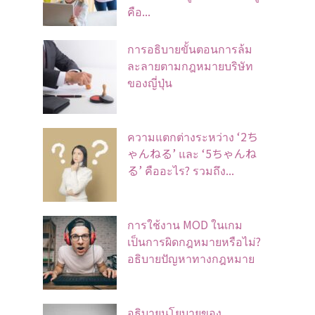
คือ...
การอธิบายขั้นตอนการล้ม
ละลายตามกฎหมายบริษัท
ของญี่ปุ่น
ความแตกต่างระหว่าง ‘2ち
ゃんねる’ และ ‘5ちゃんね
る’ คืออะไร? รวมถึง...
การใช้งาน MOD ในเกม
เป็นการผิดกฎหมายหรือไม่?
อธิบายปัญหาทางกฎหมาย
อธิบายนโยบายของ