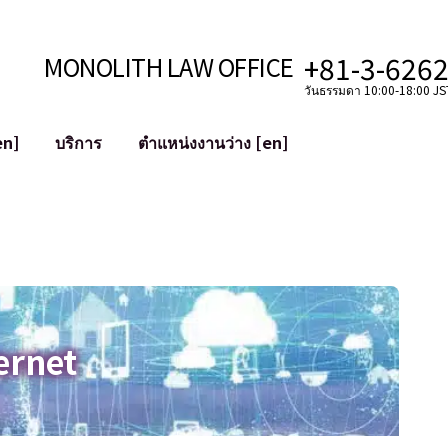
+81-3-626
MONOLITH LAW OFFICE
วันธรรมดา 10:00-18:00 JST
en]
บริการ
ตำแหน่งงานว่าง [en]
อินเทอร์เน็ต
ะบบ
การสนับสนุนทางกฎหมายสำหรับ YouT
ใช้งาน
การสนับสนุนทางกฎหมายสำหรับ VTub
ิปโตและบล็อกเชน
การควบรวมและซื้อกิจการบัญชีโซเชียลม
 ฯลฯ)
การบรรเทาความเสียหายต่อชื่อเสียง
ไซเบอร์
การระบุตัวตนของคำกล่าวหาที่เป็นการใส
ernet