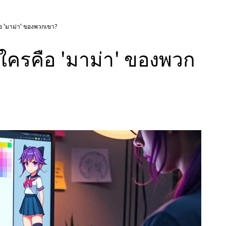
อ 'มาม่า' ของพวกเขา?
ใครคือ 'มาม่า' ของพวก