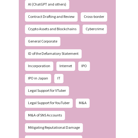
AI (ChatGPT and others)
Contract Drafting and Review
Cross-border
Crypto Assets and Blockchains
Cybercrime
General Corporate
ID of the Defamatory Statement
Incorporation
Internet
IPO
IPO in Japan
IT
Legal Support for VTuber
Legal Support for YouTuber
M&A
M&A of SNS Accounts
Mitigating Reputational Damage