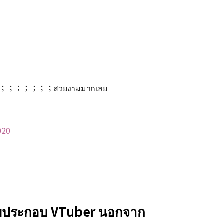
！！！；；；；；；；สวยงามมากเลย
020
าพประกอบ VTuber นอกจาก