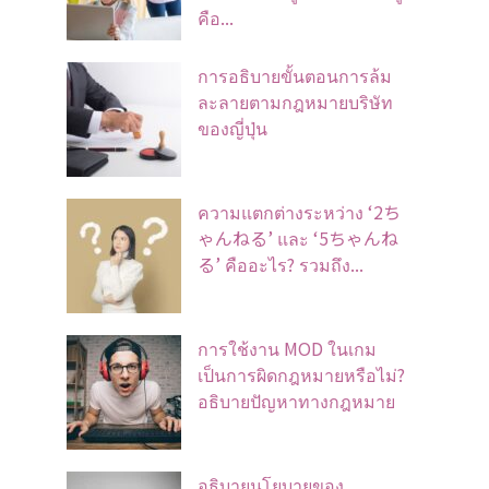
คือ...
การอธิบายขั้นตอนการล้ม
ละลายตามกฎหมายบริษัท
ของญี่ปุ่น
ความแตกต่างระหว่าง ‘2ち
ゃんねる’ และ ‘5ちゃんね
る’ คืออะไร? รวมถึง...
การใช้งาน MOD ในเกม
เป็นการผิดกฎหมายหรือไม่?
อธิบายปัญหาทางกฎหมาย
อธิบายนโยบายของ