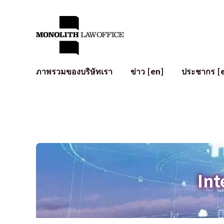
ภาพรวมของบริษัทเรา
ข่าว [en]
ประชากร [
คำทักทายจากทนายความผู้จัดการ
กฎหมายทั่วไปสำหรับบริษัท
IT
ผลกระทบทางสังคมและการมีส่วนร่วมของชุมชน [en]
การจัดทำและตรวจทานสัญญา
การพัฒนาร
พันธมิตรระดับโลก [en]
M&A
เงื่อนไขการ
การเข้าถึง
การเสนอขายหุ้น IPO ในญี่ปุ่น
สินทรัพย์คร
การป้องกันข้อมูลส่วนบุคคล
AI (ChatGPT
การตรวจสอบโฆษณา
อาชญากรรม
Int