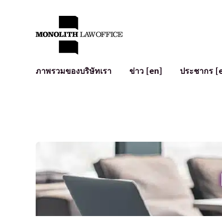
ภาพรวมของบริษัทเรา
ข่าว [en]
ประชากร [
คำทักทายจากทนายความผู้จัดการ
กฎหมายทั่วไปสำหรับบริษัท
IT
ผลกระทบทางสังคมและการมีส่วนร่วมของชุมชน [en]
การจัดทำและตรวจทานสัญญา
การพัฒนาร
พันธมิตรระดับโลก [en]
M&A
เงื่อนไขการ
การเข้าถึง
การเสนอขายหุ้น IPO ในญี่ปุ่น
สินทรัพย์คร
การป้องกันข้อมูลส่วนบุคคล
AI (ChatGPT
การตรวจสอบโฆษณา
อาชญากรรม