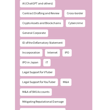
AI (ChatGPT and others)
Contract Drafting and Review
Cross-border
Crypto Assets and Blockchains
Cybercrime
General Corporate
ID of the Defamatory Statement
Incorporation
Internet
IPO
IPO in Japan
IT
Legal Support for VTuber
Legal Support for YouTuber
M&A
M&A of SNS Accounts
Mitigating Reputational Damage