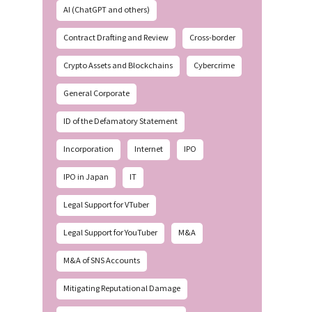
AI (ChatGPT and others)
Contract Drafting and Review
Cross-border
Crypto Assets and Blockchains
Cybercrime
General Corporate
ID of the Defamatory Statement
Incorporation
Internet
IPO
IPO in Japan
IT
Legal Support for VTuber
Legal Support for YouTuber
M&A
M&A of SNS Accounts
Mitigating Reputational Damage