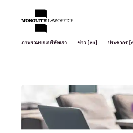
ภาพรวมของบริษัทเรา
ข่าว [en]
ประชากร [
คำทักทายจากทนายความผู้จัดการ
กฎหมายทั่วไปสำหรับบริษัท
IT
ผลกระทบทางสังคมและการมีส่วนร่วมของชุมชน [en]
การจัดทำและตรวจทานสัญญา
การพัฒนาร
พันธมิตรระดับโลก [en]
M&A
เงื่อนไขการ
การเข้าถึง
การเสนอขายหุ้น IPO ในญี่ปุ่น
สินทรัพย์คร
การป้องกันข้อมูลส่วนบุคคล
AI (ChatGPT
การตรวจสอบโฆษณา
อาชญากรรม