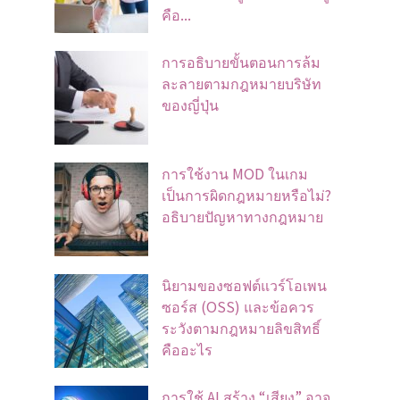
คือ...
การอธิบายขั้นตอนการล้ม
ละลายตามกฎหมายบริษัท
ของญี่ปุ่น
การใช้งาน MOD ในเกม
เป็นการผิดกฎหมายหรือไม่?
อธิบายปัญหาทางกฎหมาย
นิยามของซอฟต์แวร์โอเพน
ซอร์ส (OSS) และข้อควร
ระวังตามกฎหมายลิขสิทธิ์
คืออะไร
การใช้ AI สร้าง “เสียง” อาจ