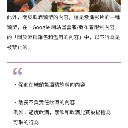
此外，關於飲酒類型的內容，這是激進影片的一種
類型，在「Google 網站運營者/發布者限制內容」
的「關於酒精銷售和濫用的內容」中，以下行為是
被禁止的。
・促進在線銷售酒精飲料的內容
・助長不負責任飲酒的內容
例如：過度飲酒，暴飲和飲酒比賽被描繪為
可取的行為