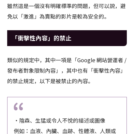
雖然這是一個沒有明確標準的問題，但可以說，避
免以「激進」為賣點的影片是較為安全的。
「衝擊性內容」的禁止
類似的規定中，其中一項是「Google 網站營運者 /
發布者對象限制內容」，其中也有「衝擊性內容」
的禁止規定，以下是被禁止的內容。
・陰森、生猛或令人不悅的描述或圖像
例如：血液、內臟、血跡、性體液、人類或