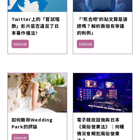
Twitter上的「嘗試唱
「'死去吧'的貼文算是誹
歌」影片是否違反了日
謗嗎？解析兩個有爭議
本著作權法?
的判例」
Internet
Internet
電子競技設施與日本
如何刪除Wedding
《風俗營業法》：何種
Park的評論
情況會觸犯風俗營業
Internet