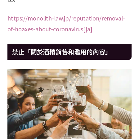
https://monolith-law.jp/reputation/removal-
of-hoaxes-about-coronavirus[ja]
禁止「關於酒精銷售和濫用的內容」