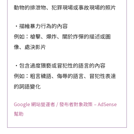
動物的排泄物、犯罪現場或事故現場的照片
・描繪暴力行為的內容
例如：槍擊、爆炸、關於炸彈的描述或圖
像、處決影片
・包含過度猥褻或冒犯性的語言的內容
例如：粗言穢語、侮辱的語言、冒犯性表達
的詞語變化
Google 網站營運者 / 發布者對象政策 – AdSense
幫助