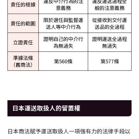
違反中介行為的注
違反運送過程全
責任的根據
意義務
般的注意義務
限於選任與監督運
從接收到交付運
責任的範圍
送人等中介行為
送品的全過程
證明自己的中介行
證明運送全過程
立證責任
為無過失
無過失
準據法條
第560條
第577條
（舊商法）
日本運送取扱人的留置權
日本商法賦予運送取扱人一項強有力的法律手段以