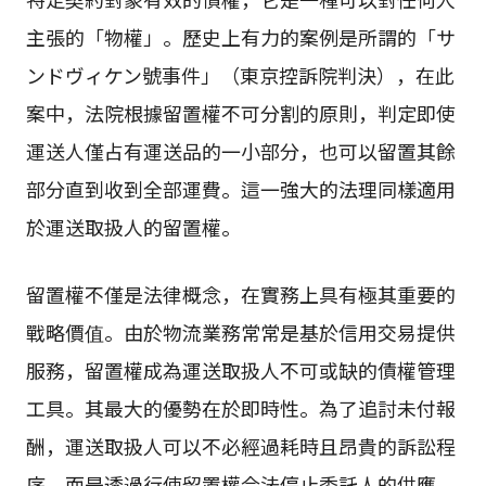
主張的「物權」。歷史上有力的案例是所謂的「サ
ンドヴィケン號事件」（東京控訴院判決），在此
案中，法院根據留置權不可分割的原則，判定即使
運送人僅占有運送品的一小部分，也可以留置其餘
部分直到收到全部運費。這一強大的法理同樣適用
於運送取扱人的留置權。
留置權不僅是法律概念，在實務上具有極其重要的
戰略價值。由於物流業務常常是基於信用交易提供
服務，留置權成為運送取扱人不可或缺的債權管理
工具。其最大的優勢在於即時性。為了追討未付報
酬，運送取扱人可以不必經過耗時且昂貴的訴訟程
序，而是透過行使留置權合法停止委託人的供應