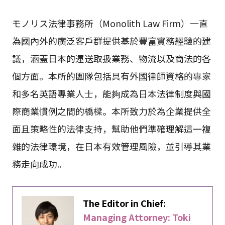
モノリス法律事務所（Monolith Law Firm）一直
為國內外的廣泛客戶群提供基於豐富實務經驗的建
議，涵蓋日本的運送取扱業務、物流以及商法的各
個方面。本所的團隊包括具有外國律師資格的專家
和多名英語專業人士，能夠成為日本法律制度與國
際商業慣例之間的橋樑。本所致力於為企業提供全
面且策略性的法律支持，幫助他們準確理解這一複
雜的法律環境，在日本有效管理風險，並引導其業
務走向成功。
The Editor in Chief:
Managing Attorney: Toki