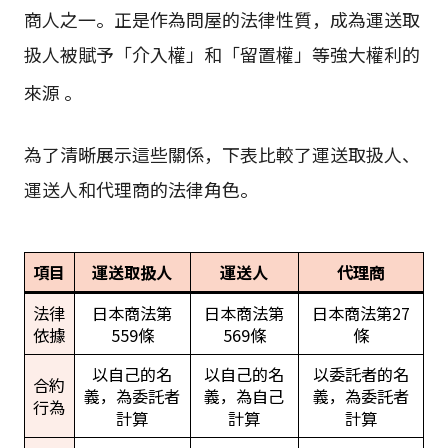
商人之一。正是作為問屋的法律性質，成為運送取
扱人被賦予「介入權」和「留置權」等強大權利的
來源
。
為了清晰展示這些關係，下表比較了運送取扱人、
運送人和代理商的法律角色。
項目
運送取扱人
運送人
代理商
法律
日本商法第
日本商法第
日本商法第27
依據
559條
569條
條
以自己的名
以自己的名
以委託者的名
合約
義，為委託者
義，為自己
義，為委託者
行為
計算
計算
計算