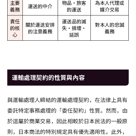
主要
物品・旅客
為本人代理或
運送的中介
義務
的運送
媒介交易
責任
運送品的滅
關於運送安排
對本人的忠誠
的核
失・損壞・
的注意義務
義務
心
延誤
運輸處理契約的性質與內容
與運輸處理人締結的運輸處理契約，在法律上具有
委託特定事務處理的「委任契約」性質。然而，由
於這屬於商業交易，因此相較於日本民法的一般原
則，日本商法的特別規定具有優先適用性。此外，