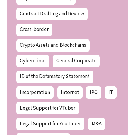
Contract Drafting and Review
Cross-border
Crypto Assets and Blockchains
Cybercrime
General Corporate
ID of the Defamatory Statement
Incorporation
Internet
IPO
IT
Legal Support for VTuber
Legal Support for YouTuber
M&A