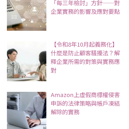
「每三年檢討」方針──對
企業實務的影響及應對要點
【令和8年10月起義務化】
什麼是防止顧客騷擾法？解
釋企業所需的對策與實務應
對
Amazon上虛假商標權侵害
申訴的法律策略與帳戶凍結
解除的實務