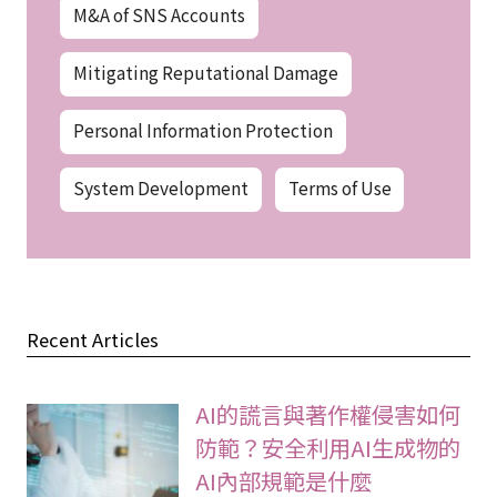
M&A of SNS Accounts
Mitigating Reputational Damage
Personal Information Protection
System Development
Terms of Use
Recent Articles
AI的謊言與著作權侵害如何
防範？安全利用AI生成物的
AI內部規範是什麼