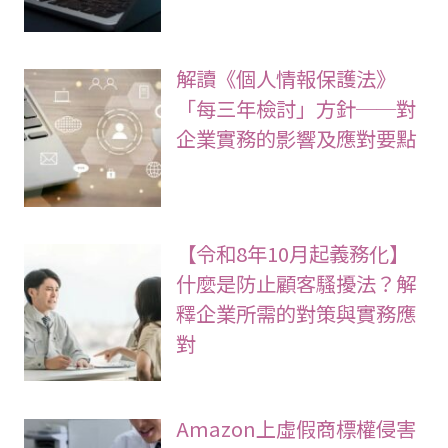
解讀《個人情報保護法》
「每三年檢討」方針──對
企業實務的影響及應對要點
【令和8年10月起義務化】
什麼是防止顧客騷擾法？解
釋企業所需的對策與實務應
對
Amazon上虛假商標權侵害