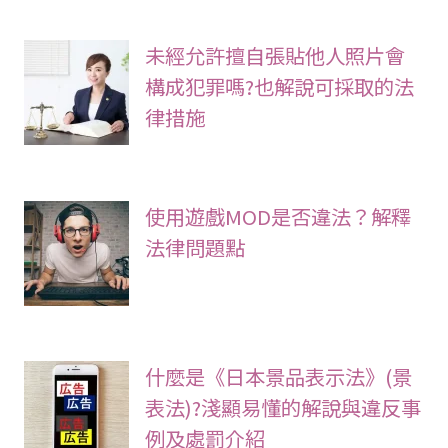
未經允許擅自張貼他人照片會
構成犯罪嗎?也解說可採取的法
律措施
使用遊戲MOD是否違法？解釋
法律問題點
什麼是《日本景品表示法》(景
表法)?淺顯易懂的解說與違反事
例及處罰介紹