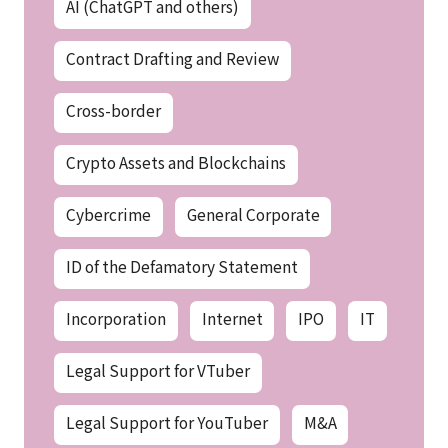
AI (ChatGPT and others)
Contract Drafting and Review
Cross-border
Crypto Assets and Blockchains
Cybercrime
General Corporate
ID of the Defamatory Statement
Incorporation
Internet
IPO
IT
Legal Support for VTuber
Legal Support for YouTuber
M&A