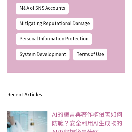
M&A of SNS Accounts
Mitigating Reputational Damage
Personal Information Protection
System Development
Terms of Use
Recent Articles
AI的謊言與著作權侵害如何
防範？安全利用AI生成物的
AI內部規範是什麼