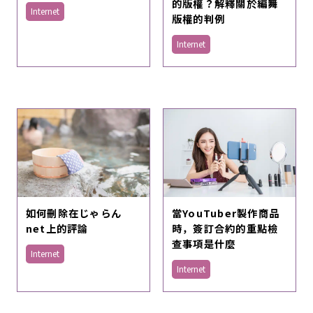
的版權？解釋關於編舞
Internet
版權的判例
Internet
當YouTuber製作商品
如何刪除在じゃらん
時，簽訂合約的重點檢
net上的評論
查事項是什麼
Internet
Internet