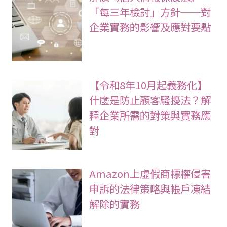
「每三年檢討」方針──對
企業實務的影響及應對要點
【令和8年10月起義務化】
什麼是防止顧客騷擾法？解
釋企業所需的對策與實務應
對
Amazon上虛假商標權侵害
申訴的法律策略與帳戶凍結
解除的實務