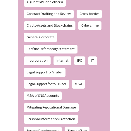
AI (ChatGPT and others)
Contract Drafting and Review
Cross-border
Crypto Assets and Blockchains
Cybercrime
General Corporate
ID of the Defamatory Statement
Incorporation
Internet
IPO
IT
Legal Support for VTuber
Legal Support for YouTuber
M&A
M&A of SNS Accounts
Mitigating Reputational Damage
Personal Information Protection
System Development
Terms of Use