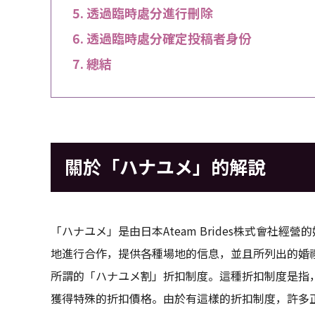
透過臨時處分進行刪除
透過臨時處分確定投稿者身份
總結
關於「ハナユメ」的解說
「ハナユメ」是由日本Ateam Brides株式會社
地進行合作，提供各種場地的信息，並且所列出的婚禮
所謂的「ハナユメ割」折扣制度。這種折扣制度是指
獲得特殊的折扣價格。由於有這樣的折扣制度，許多