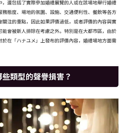
中，還包括了實際參加婚禮展覽的人或在該場地舉行婚禮
服務態度、場地的氛圍、設施、交通便利性、餐飲等各方
會關注的重點，因此如果評價過低，或者評價的內容與實
可能會被新人排除在考慮之外。特別是在大都市區，由於
對於在「ハナユメ」上發布的評價內容，婚禮場地方面需
哪些類型的聲譽損害？