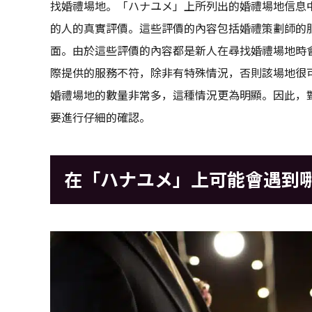
找婚禮場地。「ハナユメ」上所列出的婚禮場地信息
的人的真實評價。這些評價的內容包括婚禮策劃師的
面。由於這些評價的內容都是新人在尋找婚禮場地時
際提供的服務不符，除非有特殊情況，否則該場地很
婚禮場地的數量非常多，這種情況更為明顯。因此，
要進行仔細的確認。
在「ハナユメ」上可能會遇到