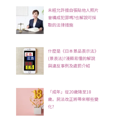
未經允許擅自張貼他人照片
會構成犯罪嗎?也解說可採
取的法律措施
什麼是《日本景品表示法》
(景表法)?淺顯易懂的解說
與違反事例及處罰介紹
「成年」從20歲降至18
歲。民法改正將帶來哪些變
化?