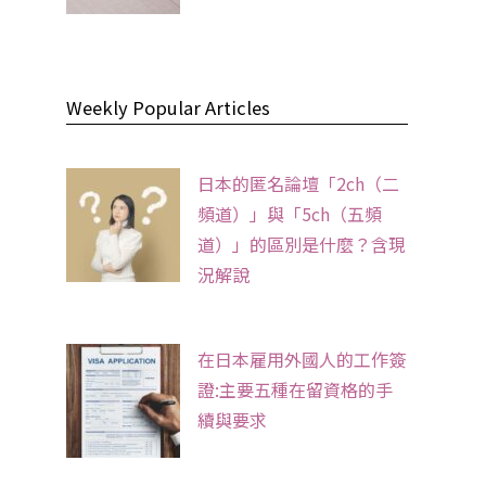
Weekly Popular Articles
日本的匿名論壇「2ch（二
頻道）」與「5ch（五頻
道）」的區別是什麼？含現
況解說
在日本雇用外國人的工作簽
證:主要五種在留資格的手
續與要求