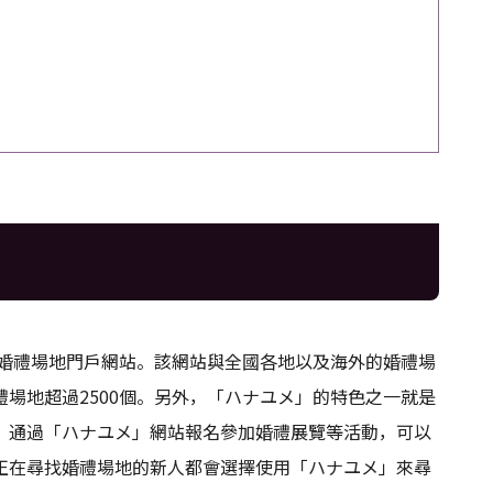
經營的婚禮場地門戶網站。該網站與全國各地以及海外的婚禮場
場地超過2500個。另外，「ハナユメ」的特色之一就是
，通過「ハナユメ」網站報名參加婚禮展覽等活動，可以
正在尋找婚禮場地的新人都會選擇使用「ハナユメ」來尋