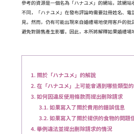
參考的資源是一個名為「ハナユメ」的網站，該網站
不同，「ハナユメ」在發布評論時需要註冊姓名、電
見。然而，仍有可能出現來自婚禮場地使用客戶的批
避免對銷售產生影響。因此，本所將解釋如果婚禮場
關於「ハナユメ」的解說
在「ハナユメ」上可能會遇到哪些類型的
如何因違反使用條款而提出刪除請求
如果寫入了關於費用的錯誤信息
如果寫入了關於提供的食物的問題
舉例違法並提出刪除請求的情況