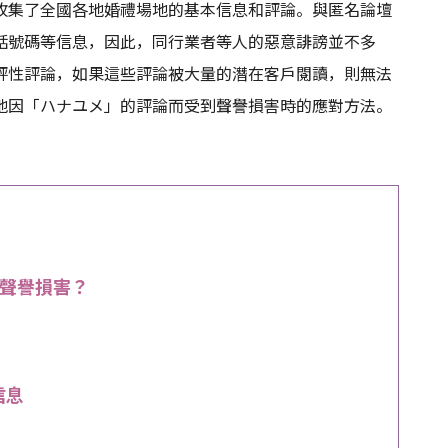
收集了全國各地婚禮場地的基本信息和評論。與匿名論壇
話號碼等信息，因此，同行業者等人的惡意誹謗並不多
評性評論，如果這些評論被大量的潛在客戶閱讀，則無法
地因「ハナユメ」的評論而受到聲譽損害時的應對方法。
聲譽損害？
信息