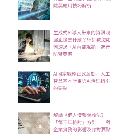
險與應用技巧解析
生成式AI導入帶來的資訊洩
漏風險是什麼？律師教您如
何透過「AI內部規範」進行
防禦策略
AI國家戰略正式啟動，人工
智慧基本計畫與AI治理指引
的要點
解讀《個人情報保護法》
「每三年檢討」方針──對
企業實務的影響及應對要點