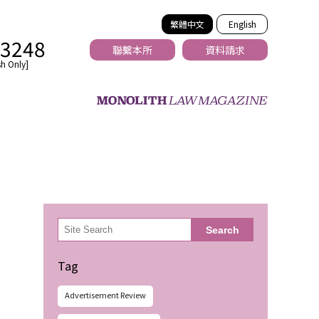
繁體中文
English
-3248
聯繫本所
資料請求
h Only]
法務
検
Search
索
Tag
Advertisement Review