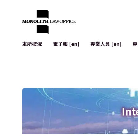
本所概況
電子報 [en]
專業人員 [en]
專
來自執行合夥人的問候
企業法務
IT
社會影響與社群參與 [en]
合約起草與審查
系統開發
全球合作夥伴聯盟 [en]
併購 (M&A)
使用條款
本所位置
日本的IPO
加密資產與
個人資料保護
AI（例如Cha
廣告審查
網絡犯罪
Int