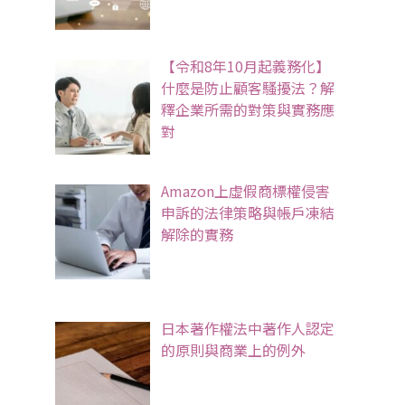
【令和8年10月起義務化】
什麼是防止顧客騷擾法？解
釋企業所需的對策與實務應
對
Amazon上虛假商標權侵害
申訴的法律策略與帳戶凍結
解除的實務
日本著作權法中著作人認定
的原則與商業上的例外