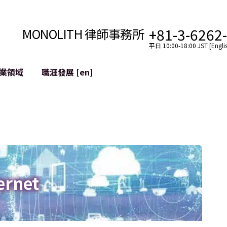
+81-3-6262
MONOLITH 律師事務所
平日 10:00-18:00 JST [Englis
業領域
職涯發展 [en]
網際網路
跨境
YouTuber法律支援
VTuber法律支援
區塊鏈
社交網絡服務帳戶的併
tGPT等)
緩解聲譽損害
ernet