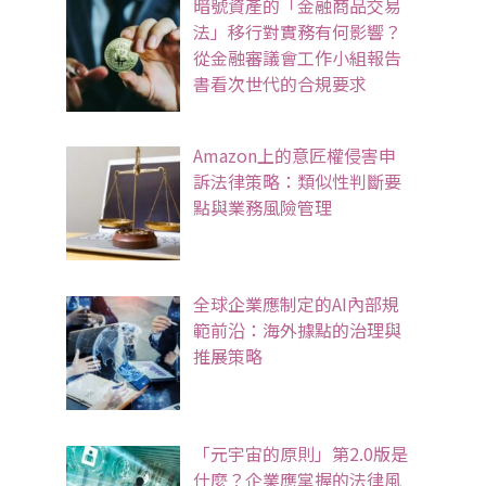
暗號資產的「金融商品交易
法」移行對實務有何影響？
從金融審議會工作小組報告
書看次世代的合規要求
Amazon上的意匠權侵害申
訴法律策略：類似性判斷要
點與業務風險管理
全球企業應制定的AI內部規
範前沿：海外據點的治理與
推展策略
「元宇宙的原則」第2.0版是
什麼？企業應掌握的法律風