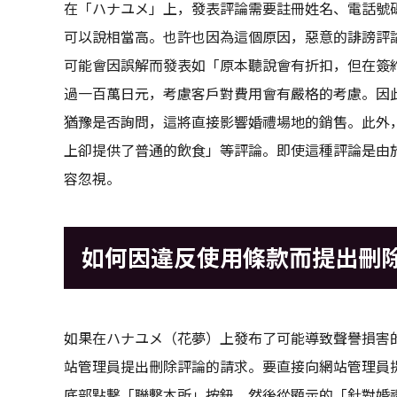
在「ハナユメ」上，發表評論需要註冊姓名、電話號
可以說相當高。也許也因為這個原因，惡意的誹謗評
可能會因誤解而發表如「原本聽說會有折扣，但在簽
過一百萬日元，考慮客戶對費用會有嚴格的考慮。因
猶豫是否詢問，這將直接影響婚禮場地的銷售。此外
上卻提供了普通的飲食」等評論。即使這種評論是由
容忽視。
如何因違反使用條款而提出刪
如果在ハナユメ（花夢）上發布了可能導致聲譽損害
站管理員提出刪除評論的請求。要直接向網站管理員
底部點擊「聯繫本所」按鈕，然後從顯示的「針對婚