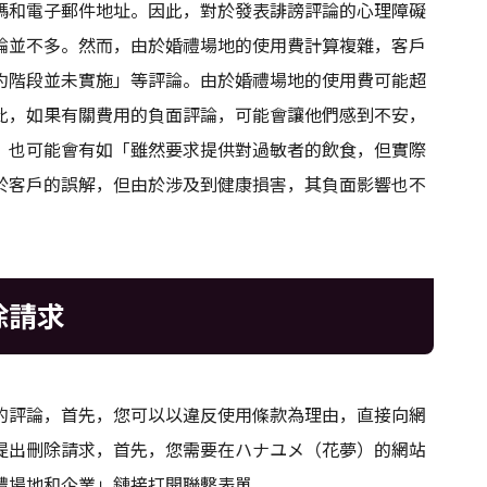
碼和電子郵件地址。因此，對於發表誹謗評論的心理障礙
論並不多。然而，由於婚禮場地的使用費計算複雜，客戶
約階段並未實施」等評論。由於婚禮場地的使用費可能超
此，如果有關費用的負面評論，可能會讓他們感到不安，
，也可能會有如「雖然要求提供對過敏者的飲食，但實際
於客戶的誤解，但由於涉及到健康損害，其負面影響也不
除請求
的評論，首先，您可以以違反使用條款為理由，直接向網
提出刪除請求，首先，您需要在ハナユメ（花夢）的網站
禮場地和企業」鏈接打開聯繫表單。