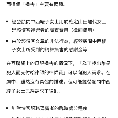
而這個「損害」主要有兩種。
經營顧問中西綾子女士用於確定山田加代女士
是該博客運營者的調查費用（律師費用）
由於該博客文章的非法行為，經營顧問中西綾
子女士所受到的精神損害的慰謝金等
在互聯網上的風評損害的情況下，「為了找出誰是
犯人而支付給律師的律師費」可以向犯人請求。在
劇中，雖然沒有具體的描述，但可能經營顧問中西
綾子女士已經請求了律師，
針對博客服務運營者的臨時處分程序