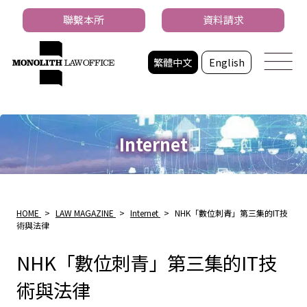
聯繫本所
資料請求
繁體中文
English
Internet
HOME
>
LAW MAGAZINE
>
Internet
>
NHK「數位刺青」第三集的IT技
術與法律
NHK「數位刺青」第三集的IT技
術與法律