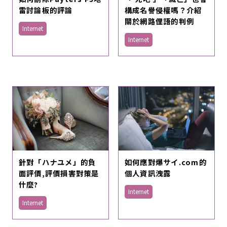
雷討論板的評論
構成名譽侵權嗎？介紹
關於網路俚語的判例
Internet
Internet
如何應對爆サイ.com的
針對「ハナユメ」的負
個人資訊洩露
面評價,評價損害對策是
什麼?
Internet
Internet