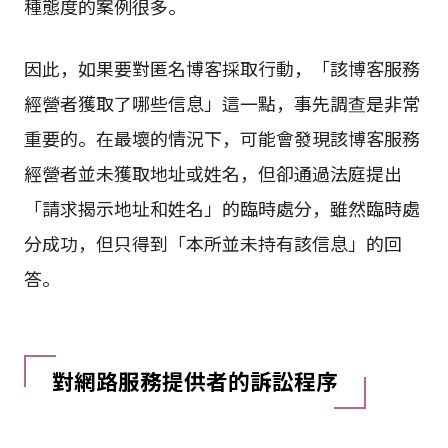
種態度的案例很多。
因此，如果要對匿名博客採取行動，「該博客服務
經營者獲取了哪些信息」這一點，事先調查是非常
重要的。在最壞的情況下，可能會發現該博客服務
經營者並未獲取地址或姓名，但卻通過法庭提出
「請求揭示地址和姓名」的臨時處分，雖然臨時處
分成功，但只得到「本所並未持有該信息」的回
答。
對網路服務提供者的訴訟程序