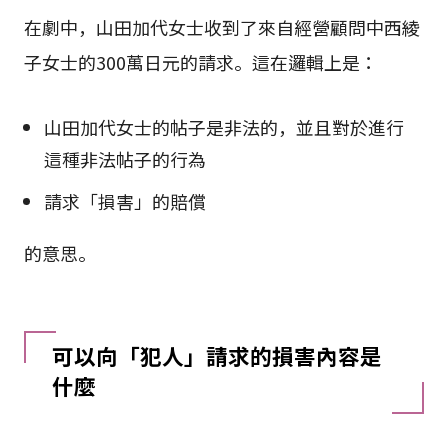
在劇中，山田加代女士收到了來自經營顧問中西綾
子女士的300萬日元的請求。這在邏輯上是：
山田加代女士的帖子是非法的，並且對於進行
這種非法帖子的行為
請求「損害」的賠償
的意思。
可以向「犯人」請求的損害內容是
什麼