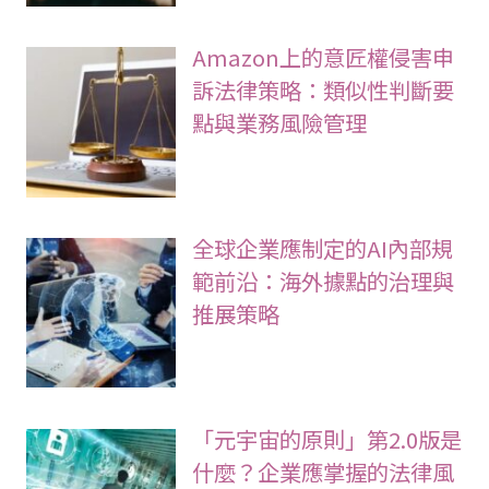
Amazon上的意匠權侵害申
訴法律策略：類似性判斷要
點與業務風險管理
全球企業應制定的AI內部規
範前沿：海外據點的治理與
推展策略
「元宇宙的原則」第2.0版是
什麼？企業應掌握的法律風