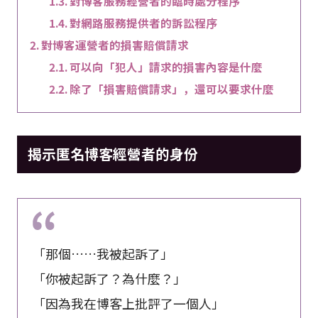
對博客服務經營者的臨時處分程序
對網路服務提供者的訴訟程序
對博客運營者的損害賠償請求
可以向「犯人」請求的損害內容是什麼
除了「損害賠償請求」，還可以要求什麼
揭示匿名博客經營者的身份
「那個……我被起訴了」
「你被起訴了？為什麼？」
「因為我在博客上批評了一個人」