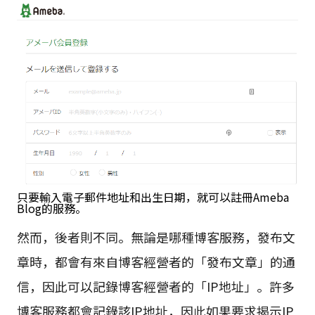
只要輸入電子郵件地址和出生日期，就可以註冊Ameba
Blog的服務。
然而，後者則不同。無論是哪種博客服務，發布文
章時，都會有來自博客經營者的「發布文章」的通
信，因此可以記錄博客經營者的「IP地址」。許多
博客服務都會記錄該IP地址，因此如果要求揭示IP