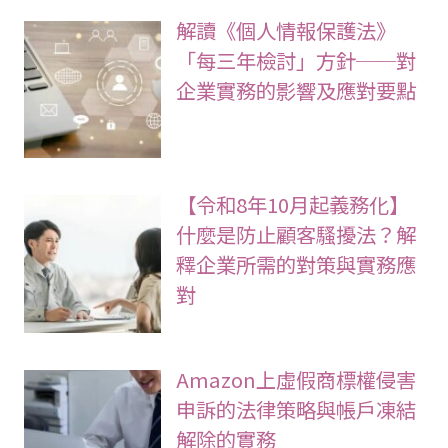
解讀《個人情報保護法》
「每三年檢討」方針──對
企業實務的影響及應對要點
【令和8年10月起義務化】
什麼是防止顧客騷擾法？解
釋企業所需的對策與實務應
對
Amazon上虛假商標權侵害
申訴的法律策略與帳戶凍結
解除的實務