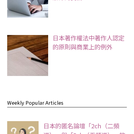
日本著作權法中著作人認定
的原則與商業上的例外
Weekly Popular Articles
日本的匿名論壇「2ch（二頻