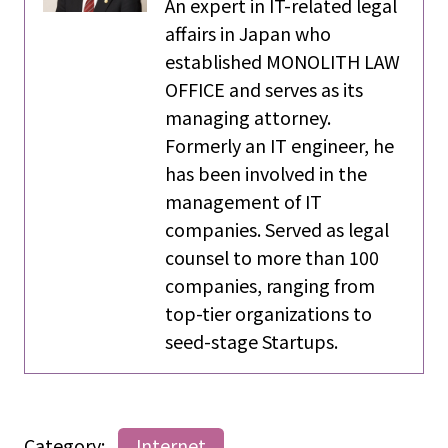
An expert in IT-related legal
affairs in Japan who
established MONOLITH LAW
OFFICE and serves as its
managing attorney.
Formerly an IT engineer, he
has been involved in the
management of IT
companies. Served as legal
counsel to more than 100
companies, ranging from
top-tier organizations to
seed-stage Startups.
Category:
Internet