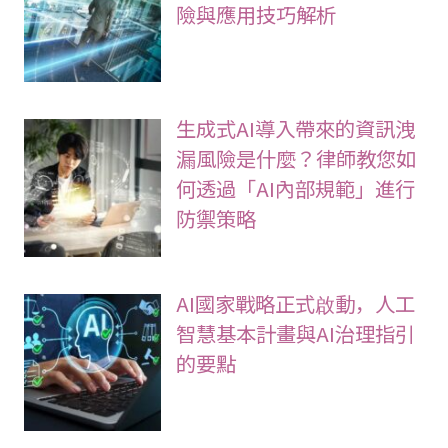
險與應用技巧解析
生成式AI導入帶來的資訊洩
漏風險是什麼？律師教您如
何透過「AI內部規範」進行
防禦策略
AI國家戰略正式啟動，人工
智慧基本計畫與AI治理指引
的要點