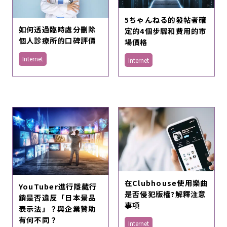
5ちゃんねる的發帖者確
如何透過臨時處分刪除
定的4個步驟和費用的市
個人診療所的口碑評價
場價格
Internet
Internet
在Clubhouse使用樂曲
YouTuber進行隱藏行
是否侵犯版權?解釋注意
銷是否違反「日本景品
事項
表示法」？與企業贊助
有何不同？
Internet