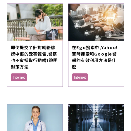
在Ego搜索中,Yahoo!
即使提交了針對網絡誹
實時搜索和Google警
謗中傷的受害報告,警察
報的有效利用方法是什
也不會採取行動嗎?說明
麼
對策方法
Internet
Internet