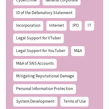
ID of the Defamatory Statement
Incorporation
Internet
IPO
IT
Legal Support for VTuber
Legal Support for YouTuber
M&A
M&A of SNS Accounts
Mitigating Reputational Damage
Personal Information Protection
System Development
Terms of Use