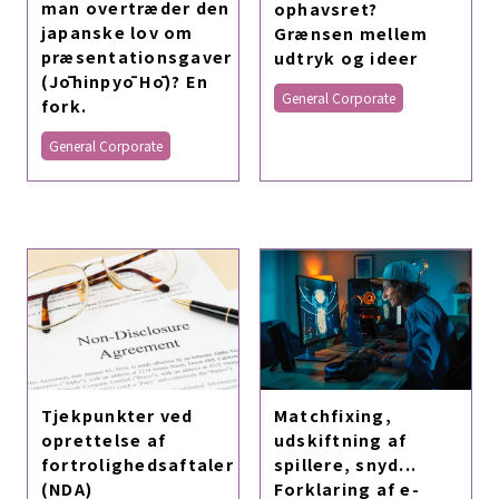
man overtræder den
ophavsret?
japanske lov om
Grænsen mellem
præsentationsgaver
udtryk og ideer
(Jōhinpyō Hō)? En
General Corporate
fork.
General Corporate
Matchfixing,
Tjekpunkter ved
udskiftning af
oprettelse af
spillere, snyd...
fortrolighedsaftaler
Forklaring af e-
(NDA)