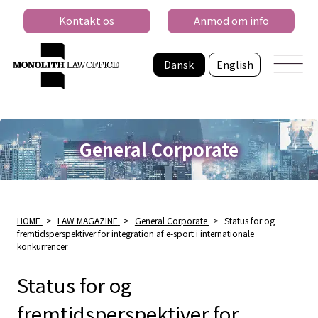
Kontakt os
Anmod om info
Dansk
English
General Corporate
HOME
>
LAW MAGAZINE
>
General Corporate
>
Status for og
fremtidsperspektiver for integration af e-sport i internationale
konkurrencer
Status for og
fremtidsperspektiver for