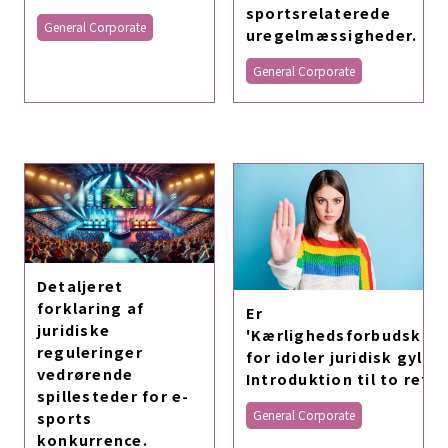
sportsrelaterede
General Corporate
uregelmæssigheder.
General Corporate
Detaljeret
forklaring af
Er
juridiske
'Kærlighedsforbudsklau
reguleringer
for idoler juridisk gyldi
vedrørende
Introduktion til to rets
spillesteder for e-
General Corporate
sports
konkurrence.