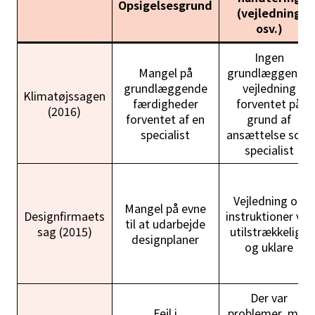
Opsigelsesgrund
(vejledning
osv.)
Ingen
Mangel på
grundlæggende
grundlæggende
vejledning
Klimatøjssagen
færdigheder
forventet på
(2016)
forventet af en
grund af
specialist
ansættelse som
specialist
Vejledning og
Mangel på evne
Designfirmaets
instruktioner var
til at udarbejde
sag (2015)
utilstrækkelige
designplaner
og uklare
Der var
Fejl i
problemer, men