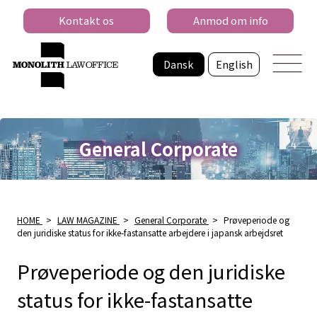
Kontakt os
Anmod om info
Dansk
English
General Corporate
HOME
>
LAW MAGAZINE
>
General Corporate
>
Prøveperiode og
den juridiske status for ikke-fastansatte arbejdere i japansk arbejdsret
Prøveperiode og den juridiske
status for ikke-fastansatte