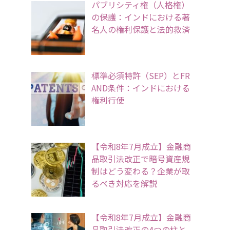
パブリシティ権（人格権）
の保護：インドにおける著
名人の権利保護と法的救済
標準必須特許（SEP）とFR
AND条件：インドにおける
権利行使
【令和8年7月成立】金融商
品取引法改正で暗号資産規
制はどう変わる？企業が取
るべき対応を解説
【令和8年7月成立】金融商
品取引法改正の4つの柱と