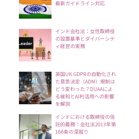
最新ガイドライン対応
インド会社法：女性取締役
の設置基準とダイバーシテ
ィ経営の実務
英国UK GDPRの自動化され
た意思決定（ADM）規制は
どう変わった？DUAAによ
る緩和とAI利活用への影響
を解説
インドにおける取締役の信
託的義務：会社法2013年第
166条の深掘り