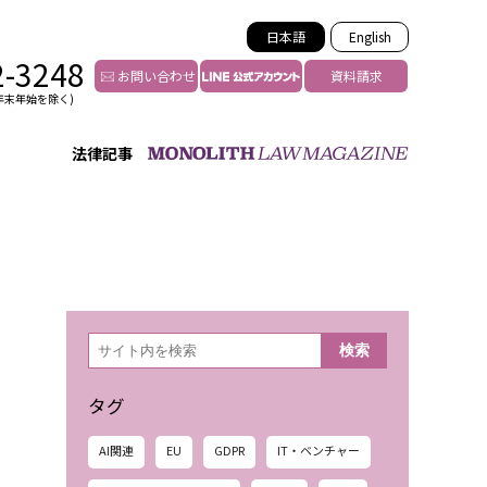
日本語
English
2-3248
お問い合わせ
資料請求
年末年始を除く)
法律記事
インフルエンサー法務
トゥー
YouTuberの法務サポート
の投稿者特定
VTuberの法務サポート
の風評被害対策
TikTok等ショート動画
害者の弁護
YouTube等SNSのM&A
検
検索
索
グ汚染の削除対策
等活動の削除
タグ
AI関連
EU
GDPR
IT・ベンチャー