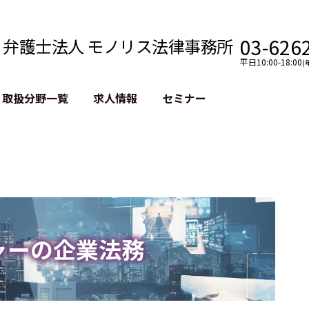
03-626
弁護士法人 モノリス法律事務所
平日10:00-18:00
(
取扱分野一覧
求人情報
セミナー
法務
クロスボーダー
風評被害対策
法務
国際法務・海外事業
デジタルタ
約整備
国際法務・日本進出
誹謗中傷等
クチェーン
NASDAQ上場支援
上場企業等
GDPR対応支援
誹謗中傷加
法等チェック
リスティン
ャーの企業法務
売対策
過去の芸能
事告訴等