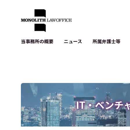
当事務所の概要
ニュース
所属弁護士等
代表弁護士の挨拶
IT・ベンチャーの企業法務
各種企業のIT・知財
当事務所のクライアントの例
契約書作成・レビュー等
システム開発関連
クライアントの声
個人情報保護法関連
アプリ等の利用規
出版書籍等
株式・M&A関連法務
暗号資産・ブロッ
アクセス
IPO（上場）支援
生成AI関連法務
記事・LPの薬機
IT・ベンチ
D2C等の不正転
サイバー犯罪の刑