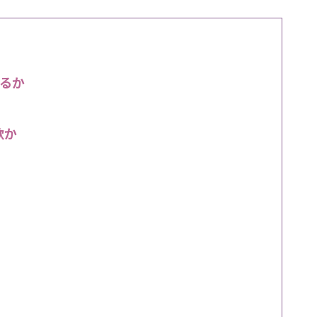
るか
款か