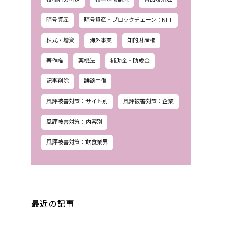
暗号資産
暗号資産・ブロックチェーン：NFT
株式・増資
海外事業
知的財産権
著作権
薬機法
補助金・助成金
記事削除
誹謗中傷
風評被害対策：サイト別
風評被害対策：企業
風評被害対策：内容別
風評被害対策：飲食業界
最近の記事