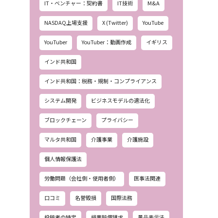
IT・ベンチャー：契約書
IT技術
M&A
NASDAQ上場支援
X (Twitter)
YouTube
YouTuber
YouTuber：動画作成
イギリス
インド共和国
インド共和国：税務・規制・コンプライアンス
システム開発
ビジネスモデルの適法化
ブロックチェーン
プライバシー
マルタ共和国
介護事業
介護施設
個人情報保護法
労働問題（会社側・使用者側）
医事法関連
口コミ
名誉毀損
国際法務
投稿者の特定
損害賠償請求
景品表示法