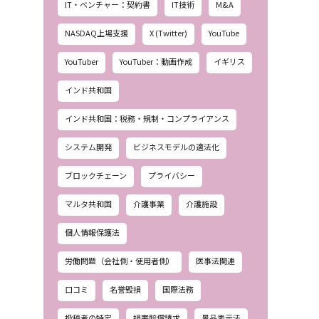
IT・ベンチャー：契約書
IT技術
M&A
NASDAQ上場支援
X (Twitter)
YouTube
YouTuber
YouTuber：動画作成
イギリス
インド共和国
インド共和国：税務・規制・コンプライアンス
システム開発
ビジネスモデルの適法化
ブロックチェーン
プライバシー
マルタ共和国
介護事業
介護施設
個人情報保護法
労働問題（会社側・使用者側）
医事法関連
口コミ
名誉毀損
国際法務
投稿者の特定
損害賠償請求
景品表示法