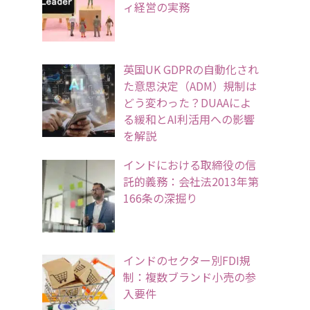
ィ経営の実務
英国UK GDPRの自動化され
た意思決定（ADM）規制は
どう変わった？DUAAによ
る緩和とAI利活用への影響
を解説
インドにおける取締役の信
託的義務：会社法2013年第
166条の深掘り
インドのセクター別FDI規
制：複数ブランド小売の参
入要件