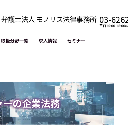
03-626
弁護士法人 モノリス法律事務所
平日10:00-18:00
(
取扱分野一覧
求人情報
セミナー
法務
クロスボーダー
風評被害対策
法務
国際法務・海外事業
デジタルタ
約整備
国際法務・日本進出
誹謗中傷等
クチェーン
NASDAQ上場支援
上場企業等
GDPR対応支援
誹謗中傷加
法等チェック
リスティン
ャーの企業法務
売対策
過去の芸能
事告訴等