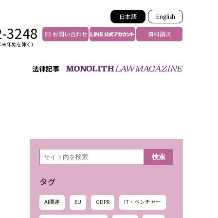
日本語
English
2-3248
お問い合わせ
資料請求
年末年始を除く)
法律記事
インフルエンサー法務
トゥー
YouTuberの法務サポート
の投稿者特定
VTuberの法務サポート
の風評被害対策
TikTok等ショート動画
害者の弁護
YouTube等SNSのM&A
検
検索
索
グ汚染の削除対策
等活動の削除
タグ
AI関連
EU
GDPR
IT・ベンチャー