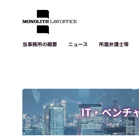
当事務所の概要
ニュース
所属弁護士等
代表弁護士の挨拶
IT・ベンチャーの企業法務
各種企業のIT・知財
当事務所のクライアントの例
契約書作成・レビュー等
システム開発関連
クライアントの声
個人情報保護法関連
アプリ等の利用規
出版書籍等
株式・M&A関連法務
暗号資産・ブロッ
アクセス
IPO（上場）支援
生成AI関連法務
記事・LPの薬機
IT・ベンチ
D2C等の不正転
サイバー犯罪の刑