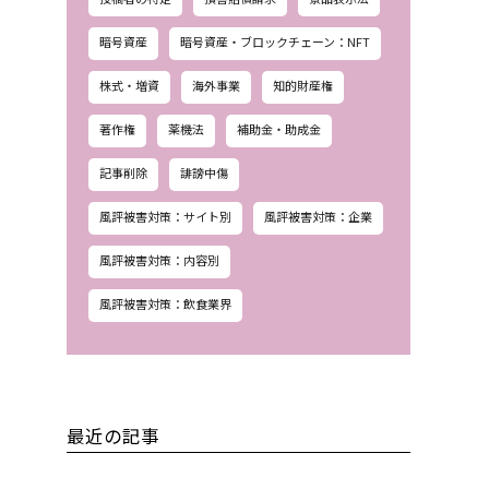
暗号資産
暗号資産・ブロックチェーン：NFT
株式・増資
海外事業
知的財産権
著作権
薬機法
補助金・助成金
記事削除
誹謗中傷
風評被害対策：サイト別
風評被害対策：企業
風評被害対策：内容別
風評被害対策：飲食業界
最近の記事