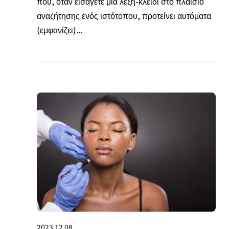
που, όταν εισάγετε μια λέξη-κλειδί στο πλαίσιο
αναζήτησης ενός ιστότοπου, προτείνει αυτόματα
(εμφανίζει)...
2023.12.08