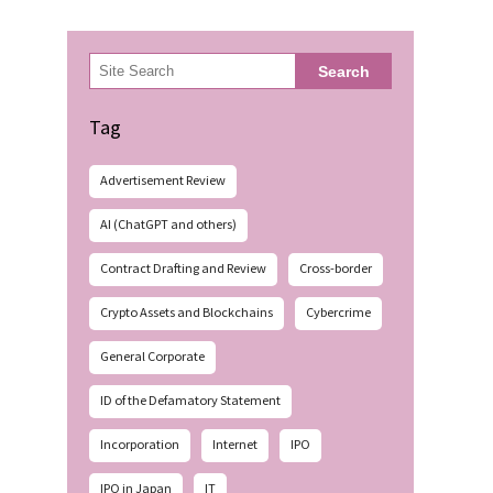
検
Search
索
Tag
Advertisement Review
AI (ChatGPT and others)
Contract Drafting and Review
Cross-border
Crypto Assets and Blockchains
Cybercrime
General Corporate
ID of the Defamatory Statement
Incorporation
Internet
IPO
IPO in Japan
IT