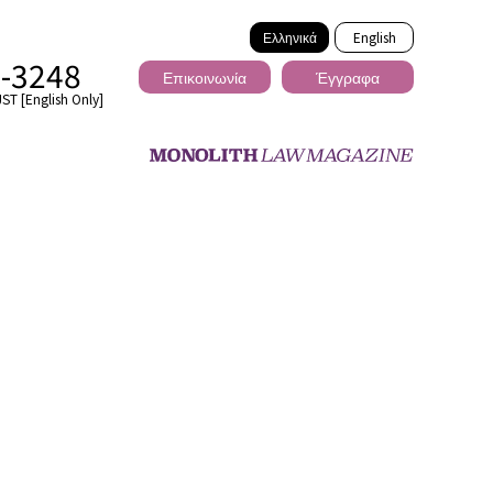
Ελληνικά
English
2-3248
Επικοινωνία
Έγγραφα
ST [English Only]
Διασυνοριακό
ωσης