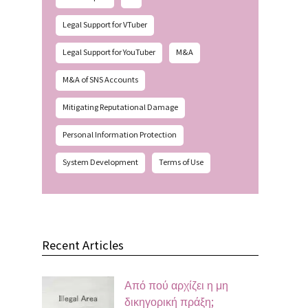
Legal Support for VTuber
Legal Support for YouTuber
M&A
M&A of SNS Accounts
Mitigating Reputational Damage
Personal Information Protection
System Development
Terms of Use
Recent Articles
Από πού αρχίζει η μη
δικηγορική πράξη;