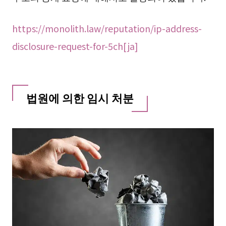
https://monolith.law/reputation/ip-address-
disclosure-request-for-5ch[ja]
법원에 의한 임시 처분