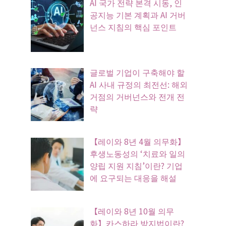
AI 국가 전략 본격 시동, 인
공지능 기본 계획과 AI 거버
넌스 지침의 핵심 포인트
글로벌 기업이 구축해야 할
AI 사내 규정의 최전선: 해외
거점의 거버넌스와 전개 전
략
【레이와 8년 4월 의무화】
후생노동성의 ‘치료와 일의
양립 지원 지침’이란? 기업
에 요구되는 대응을 해설
【레이와 8년 10월 의무
화】카스하라 방지법이란?