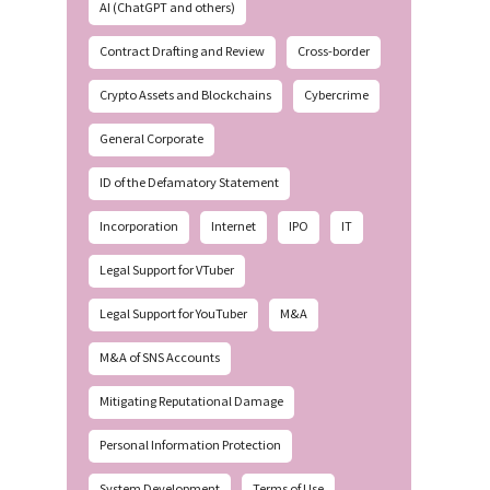
AI (ChatGPT and others)
Contract Drafting and Review
Cross-border
Crypto Assets and Blockchains
Cybercrime
General Corporate
ID of the Defamatory Statement
Incorporation
Internet
IPO
IT
Legal Support for VTuber
Legal Support for YouTuber
M&A
M&A of SNS Accounts
Mitigating Reputational Damage
Personal Information Protection
System Development
Terms of Use