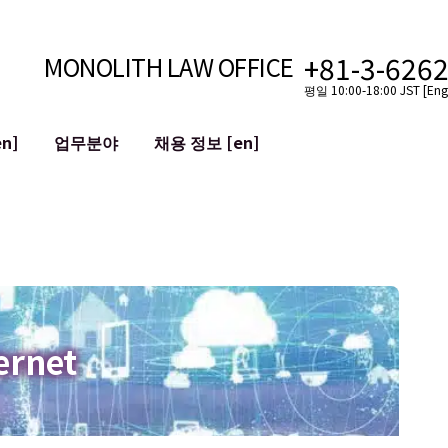
+81-3-626
MONOLITH LAW OFFICE
평일 10:00-18:00 JST [Engl
n]
업무분야
채용 정보 [en]
인터넷
국경
유튜버를 위한 법률 지원
VTuber를 위한 법률 지원
블록체인
SNS 계정의 M&A
T 등)
평판 손상 완화
명예훼손 발언의 ID
ernet