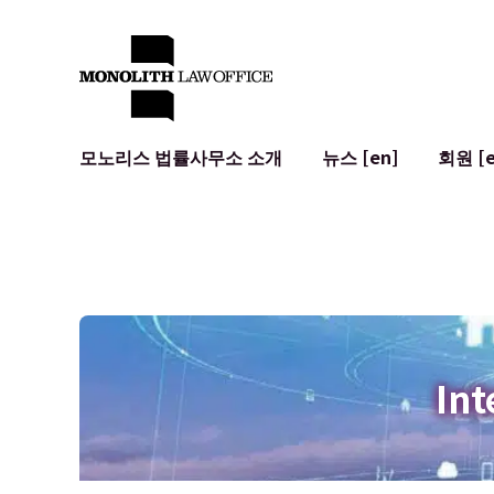
모노리스 법률사무소 소개
뉴스 [en]
회원 [e
대표 변호사의 인사말
일반 기업 법무
IT
사회적 영향 및 커뮤니티 참여 [en]
계약서 작성 및 검토
시스템 개발
글로벌 네트워크 [en]
M&A
이용 약관
오시는 길
일본의 IPO
암호화폐와 
개인정보 보호
AI (ChatGP
광고 리뷰
사이버 범죄
Int