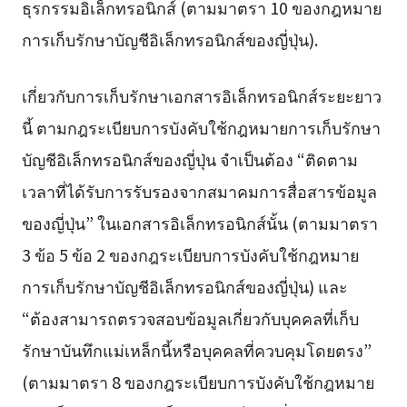
ธุรกรรมอิเล็กทรอนิกส์ (ตามมาตรา 10 ของกฎหมาย
การเก็บรักษาบัญชีอิเล็กทรอนิกส์ของญี่ปุ่น).
เกี่ยวกับการเก็บรักษาเอกสารอิเล็กทรอนิกส์ระยะยาว
นี้ ตามกฎระเบียบการบังคับใช้กฎหมายการเก็บรักษา
บัญชีอิเล็กทรอนิกส์ของญี่ปุ่น จำเป็นต้อง “ติดตาม
เวลาที่ได้รับการรับรองจากสมาคมการสื่อสารข้อมูล
ของญี่ปุ่น” ในเอกสารอิเล็กทรอนิกส์นั้น (ตามมาตรา
3 ข้อ 5 ข้อ 2 ของกฎระเบียบการบังคับใช้กฎหมาย
การเก็บรักษาบัญชีอิเล็กทรอนิกส์ของญี่ปุ่น) และ
“ต้องสามารถตรวจสอบข้อมูลเกี่ยวกับบุคคลที่เก็บ
รักษาบันทึกแม่เหล็กนี้หรือบุคคลที่ควบคุมโดยตรง”
(ตามมาตรา 8 ของกฎระเบียบการบังคับใช้กฎหมาย