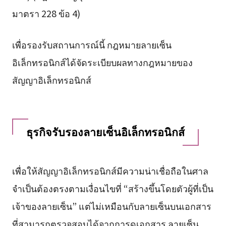
มาตรา 228 ข้อ 4)
เพื่อรองรับสถานการณ์นี้ กฎหมายลายเซ็น
อิเล็กทรอนิกส์ได้จัดระเบียบผลทางกฎหมายของ
สัญญาอิเล็กทรอนิกส์
ธุรกิจรับรองลายเซ็นอิเล็กทรอนิกส์
เพื่อให้สัญญาอิเล็กทรอนิกส์มีความน่าเชื่อถือในศาล
จำเป็นต้องตรงตามเงื่อนไขที่ “สร้างขึ้นโดยตัวผู้ที่เป็น
เจ้าของลายเซ็น” แต่ไม่เหมือนกับลายเซ็นบนเอกสาร
ที่สามารถตรวจสอบได้จากการดูเอกสาร ลายเซ็น