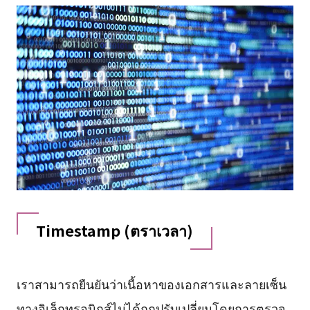
Timestamp (ตราเวลา)
เราสามารถยืนยันว่าเนื้อหาของเอกสารและลายเซ็น
ทางอิเล็กทรอนิกส์ไม่ได้ถูกปรับเปลี่ยนโดยการตรวจ