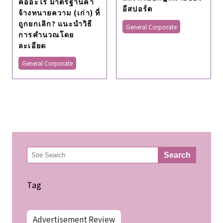
คืออะไร มาตรฐานค่า
อีสปอร์ต
จ้างทนายความ (เก่า) ที่
ถูกยกเลิก? แนะนำวิธี
General Corporate
การคำนวณโดย
ละเอียด
General Corporate
検
Search
索
Tag
Advertisement Review