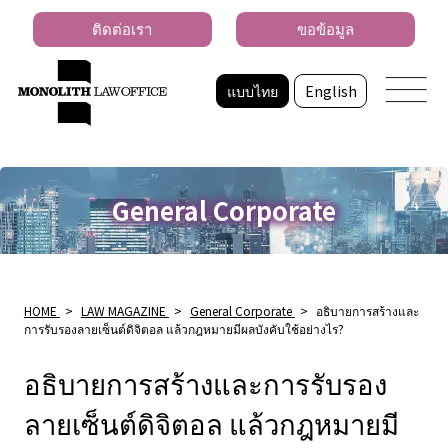
ติดต่อเรา
ขอข้อมูล
แบบไทย
English
General Corporate
HOME
>
LAW MAGAZINE
>
General Corporate
>
อธิบายการสร้างและ
การรับรองลายเซ็นต์ดิจิตอล แล้วกฎหมายมีผลบังคับใช้อย่างไร?
อธิบายการสร้างและการรับรอง
ลายเซ็นต์ดิจิตอล แล้วกฎหมายมี