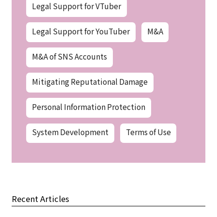
Legal Support for VTuber
Legal Support for YouTuber
M&A
M&A of SNS Accounts
Mitigating Reputational Damage
Personal Information Protection
System Development
Terms of Use
Recent Articles