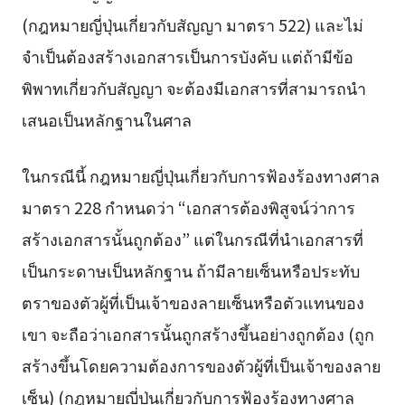
(กฎหมายญี่ปุ่นเกี่ยวกับสัญญา มาตรา 522) และไม่
จำเป็นต้องสร้างเอกสารเป็นการบังคับ แต่ถ้ามีข้อ
พิพาทเกี่ยวกับสัญญา จะต้องมีเอกสารที่สามารถนำ
เสนอเป็นหลักฐานในศาล
ในกรณีนี้ กฎหมายญี่ปุ่นเกี่ยวกับการฟ้องร้องทางศาล
มาตรา 228 กำหนดว่า “เอกสารต้องพิสูจน์ว่าการ
สร้างเอกสารนั้นถูกต้อง” แต่ในกรณีที่นำเอกสารที่
เป็นกระดาษเป็นหลักฐาน ถ้ามีลายเซ็นหรือประทับ
ตราของตัวผู้ที่เป็นเจ้าของลายเซ็นหรือตัวแทนของ
เขา จะถือว่าเอกสารนั้นถูกสร้างขึ้นอย่างถูกต้อง (ถูก
สร้างขึ้นโดยความต้องการของตัวผู้ที่เป็นเจ้าของลาย
เซ็น) (กฎหมายญี่ปุ่นเกี่ยวกับการฟ้องร้องทางศาล