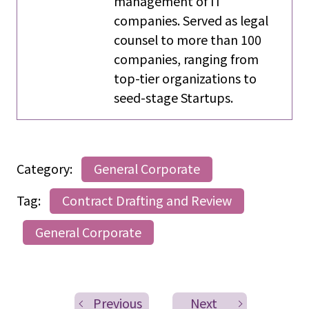
management of IT
companies. Served as legal
counsel to more than 100
companies, ranging from
top-tier organizations to
seed-stage Startups.
Category:
General Corporate
Tag:
Contract Drafting and Review
General Corporate
Previous
Next