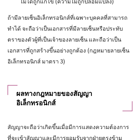
ไม่ได้ถูกแก้ไข (ความไม่ถูกปลอมแปลง)
ถ้ามีลายเซ็นอิเล็กทรอนิกส์ที่เฉพาะบุคคลที่สามารถ
ทำได้ จะถือว่าเป็นเอกสารที่มีลายเซ็นหรือประทับ
ตราของตัวผู้ที่เป็นเจ้าของลายเซ็น และถือว่าเป็น
เอกสารที่ถูกสร้างขึ้นอย่างถูกต้อง (กฎหมายลายเซ็น
อิเล็กทรอนิกส์ มาตรา 3)
ผลทางกฎหมายของสัญญา
อิเล็กทรอนิกส์
สัญญาจะถือว่าเกิดขึ้นเมื่อมีการแสดงความต้องการ
ที่จะเข้าสัญญาและมีการยอมรับจากฝ่ายตรงข้าม