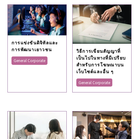
การแข่งขันดิจิทัลและ
การพัฒนาเยาวชน
วิธีการเขียนสัญญาที่
เป็นไปในทางที่มีเปรียบ
General Corporate
สำหรับการโฆษณาบน
เว็บไซต์และอื่น ๆ
General Corporate