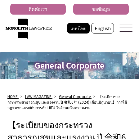
ติดต่อเรา
ขอข้อมูล
แบบไทย
English
General Corporate
HOME
>
LAW MAGAZINE
>
General Corporate
>
【ระเบียบของ
กระทรวงสาธารณสุขและแรงงาน ปี 令和6年 (2024) เดือนมิถุนายน】การใช้
กฎหมายแพทย์กับการทํา HIFU ในร้านเสริมความงาม
【ระเบียบของกระทรวง
สาธารณสุขและแรงงาน ปี 令和6