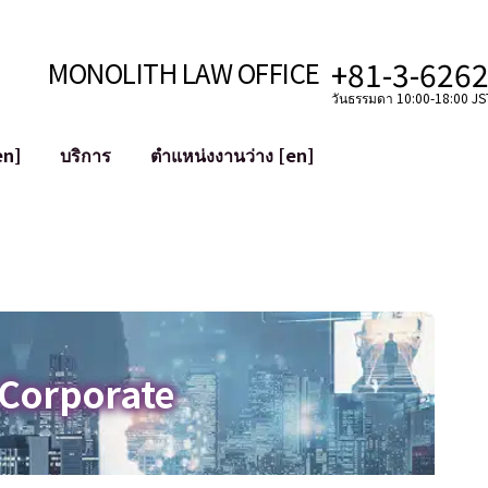
+81-3-626
MONOLITH LAW OFFICE
วันธรรมดา 10:00-18:00 JST
en]
บริการ
ตำแหน่งงานว่าง [en]
อินเทอร์เน็ต
ะบบ
การสนับสนุนทางกฎหมายสำหรับ YouT
ใช้งาน
การสนับสนุนทางกฎหมายสำหรับ VTub
ิปโตและบล็อกเชน
การควบรวมและซื้อกิจการบัญชีโซเชียลม
 ฯลฯ)
การบรรเทาความเสียหายต่อชื่อเสียง
ไซเบอร์
การระบุตัวตนของคำกล่าวหาที่เป็นการใส
 Corporate