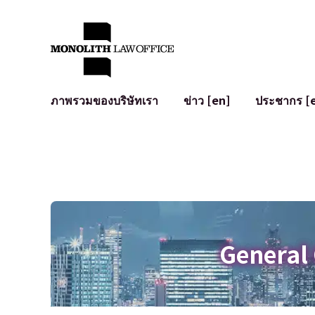
ภาพรวมของบริษัทเรา
ข่าว [en]
ประชากร [
คำทักทายจากทนายความผู้จัดการ
กฎหมายทั่วไปสำหรับบริษัท
IT
ผลกระทบทางสังคมและการมีส่วนร่วมของชุมชน [en]
การจัดทำและตรวจทานสัญญา
การพัฒนาร
พันธมิตรระดับโลก [en]
M&A
เงื่อนไขการ
การเข้าถึง
การเสนอขายหุ้น IPO ในญี่ปุ่น
สินทรัพย์คร
การป้องกันข้อมูลส่วนบุคคล
AI (ChatGPT
การตรวจสอบโฆษณา
อาชญากรรม
General