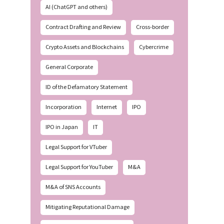
AI (ChatGPT and others)
Contract Drafting and Review
Cross-border
Crypto Assets and Blockchains
Cybercrime
General Corporate
ID of the Defamatory Statement
Incorporation
Internet
IPO
IPO in Japan
IT
Legal Support for VTuber
Legal Support for YouTuber
M&A
M&A of SNS Accounts
Mitigating Reputational Damage