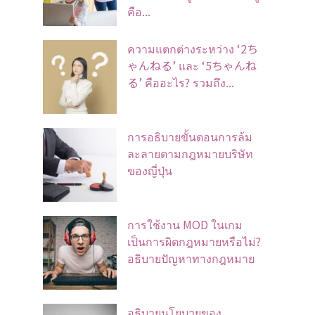
คือ...
ความแตกต่างระหว่าง ‘2ち
ゃんねる’ และ ‘5ちゃんね
る’ คืออะไร? รวมถึง...
การอธิบายขั้นตอนการล้ม
ละลายตามกฎหมายบริษัท
ของญี่ปุ่น
การใช้งาน MOD ในเกม
เป็นการผิดกฎหมายหรือไม่?
อธิบายปัญหาทางกฎหมาย
อธิบายนโยบายของ