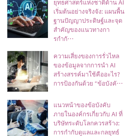
ยุทธศาสตร์แห่งชาติด้าน AI
เริ่มต้นอย่างจริงจัง: แผนพื้น
ฐานปัญญาประดิษฐ์และจุด
สำคัญของแนวทางกา
รกำกั…
ความเสี่ยงของการรั่วไหล
ของข้อมูลจากการนำ AI
สร้างสรรค์มาใช้คืออะไร?
การป้องกันด้วย “ข้อบังคั…
แนวหน้าของข้อบังคับ
ภายในองค์กรเกี่ยวกับ AI ที่
บริษัทระดับโลกควรสร้าง:
การกำกับดูแลและกลยุทธ์