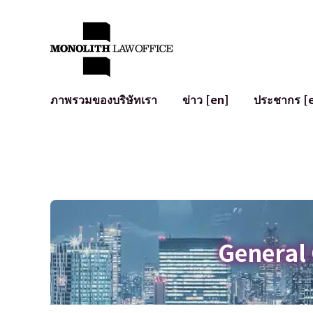
ภาพรวมของบริษัทเรา
ข่าว [en]
ประชากร [
คำทักทายจากทนายความผู้จัดการ
กฎหมายทั่วไปสำหรับบริษัท
IT
ผลกระทบทางสังคมและการมีส่วนร่วมของชุมชน [en]
การจัดทำและตรวจทานสัญญา
การพัฒนาร
พันธมิตรระดับโลก [en]
M&A
เงื่อนไขการ
การเข้าถึง
การเสนอขายหุ้น IPO ในญี่ปุ่น
สินทรัพย์คร
การป้องกันข้อมูลส่วนบุคคล
AI (ChatGPT
การตรวจสอบโฆษณา
อาชญากรรม
General