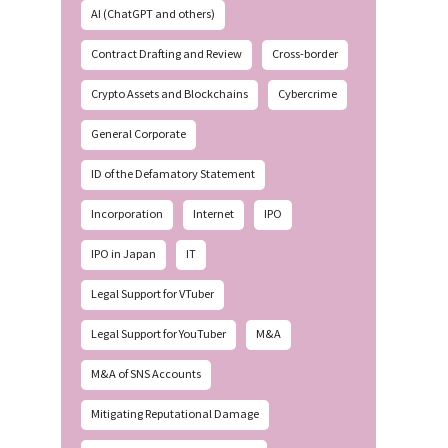
AI (ChatGPT and others)
Contract Drafting and Review
Cross-border
Crypto Assets and Blockchains
Cybercrime
General Corporate
ID of the Defamatory Statement
Incorporation
Internet
IPO
IPO in Japan
IT
Legal Support for VTuber
Legal Support for YouTuber
M&A
M&A of SNS Accounts
Mitigating Reputational Damage