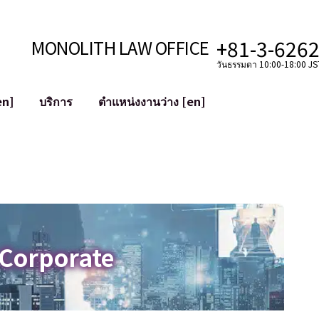
+81-3-626
MONOLITH LAW OFFICE
วันธรรมดา 10:00-18:00 JST
en]
บริการ
ตำแหน่งงานว่าง [en]
อินเทอร์เน็ต
ะบบ
การสนับสนุนทางกฎหมายสำหรับ YouT
ใช้งาน
การสนับสนุนทางกฎหมายสำหรับ VTub
ิปโตและบล็อกเชน
การควบรวมและซื้อกิจการบัญชีโซเชียลม
 ฯลฯ)
การบรรเทาความเสียหายต่อชื่อเสียง
ไซเบอร์
การระบุตัวตนของคำกล่าวหาที่เป็นการใส
 Corporate