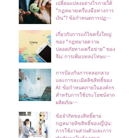
เปลี่ยนแปลงอย่างไรภายใต้
“กฎหมายเครื่องมือทางการ
เงิน”? ข้อกำหนดการปฏ…
เกี่ยวกับการแก้ไขครั้งใหญ่
ของ “กฎหมายความ
ปลอดภัยทางเครือข่าย” ของ
จีน: การเพิ่มบทลงโทษแ…
การป้องกันการหลอกลวง
และการละเมิดลิขสิทธิ์ของ
AI: ข้อกำหนดภายในองค์กร
สำหรับการใช้ประโยชน์จาก
ผลิตภัณ…
ข้อจํากัดของสิทธิ์ตาม
กฎหมายลิขสิทธิ์ของญี่ปุ่น:
การใช้งานส่วนตัวและการ
ทําสําเนาในห้องสมุด