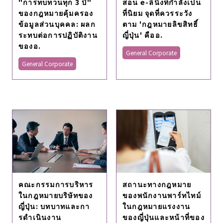
"การทบทวนทุก 3 ปี"
สอน e-ลีนิ่งที่กำลังเป็น
ของกฎหมายคุ้มครอง
ที่นิยม จุดที่ควรระวัง
ข้อมูลส่วนบุคคล: ผลก
ตาม 'กฎหมายลิขสิทธิ์
ระทบต่อการปฏิบัติงาน
ญี่ปุ่น' คืออ.
ของอ.
General Corporate
General Corporate
คณะกรรมการบริหาร
สถานะทางกฎหมาย
ในกฎหมายบริษัทของ
ของพนักงานพาร์ทไทม์
ญี่ปุ่น: บทบาทและกา
ในกฎหมายแรงงาน
รดําเนินงาน
ของญี่ปุ่นและหน้าที่ของ