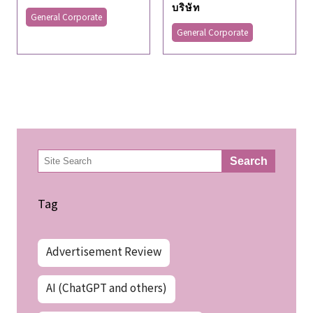
บริษัท
General Corporate
General Corporate
検
Search
索
Tag
Advertisement Review
AI (ChatGPT and others)