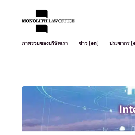
ภาพรวมของบริษัทเรา
ข่าว [en]
ประชากร [
คำทักทายจากทนายความผู้จัดการ
กฎหมายทั่วไปสำหรับบริษัท
IT
ผลกระทบทางสังคมและการมีส่วนร่วมของชุมชน [en]
การจัดทำและตรวจทานสัญญา
การพัฒนาร
พันธมิตรระดับโลก [en]
M&A
เงื่อนไขการ
การเข้าถึง
การเสนอขายหุ้น IPO ในญี่ปุ่น
สินทรัพย์คร
การป้องกันข้อมูลส่วนบุคคล
AI (ChatGPT
การตรวจสอบโฆษณา
อาชญากรรม
Int