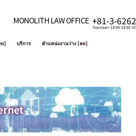
+81-3-626
MONOLITH LAW OFFICE
วันธรรมดา 10:00-18:00 JST
en]
บริการ
ตำแหน่งงานว่าง [en]
อินเทอร์เน็ต
ะบบ
การสนับสนุนทางกฎหมายสำหรับ YouT
ใช้งาน
การสนับสนุนทางกฎหมายสำหรับ VTub
ิปโตและบล็อกเชน
การควบรวมและซื้อกิจการบัญชีโซเชียลม
 ฯลฯ)
การบรรเทาความเสียหายต่อชื่อเสียง
ไซเบอร์
การระบุตัวตนของคำกล่าวหาที่เป็นการใส
ernet