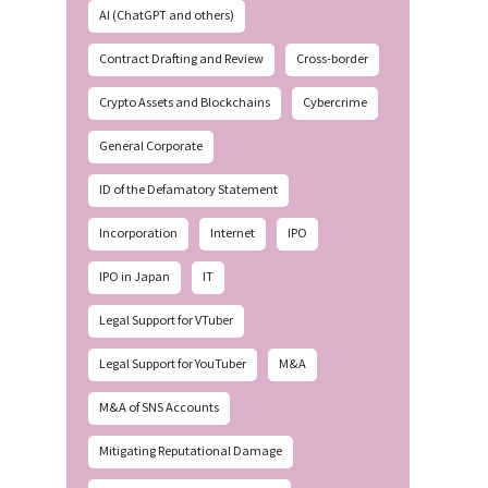
AI (ChatGPT and others)
Contract Drafting and Review
Cross-border
Crypto Assets and Blockchains
Cybercrime
General Corporate
ID of the Defamatory Statement
Incorporation
Internet
IPO
IPO in Japan
IT
Legal Support for VTuber
Legal Support for YouTuber
M&A
M&A of SNS Accounts
Mitigating Reputational Damage